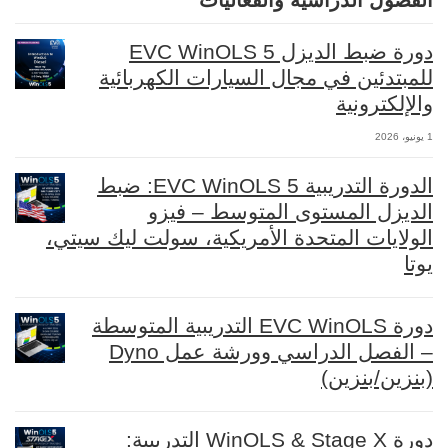
الفصول الدراسية والفعاليات
دورة ضبط الديزل EVC WinOLS 5
للمبتدئين في مجال السيارات الكهربائية
والإلكترونية
1 يونيو، 2026
الدورة التدريبية EVC WinOLS 5: ضبط
الديزل المستوى المتوسط – فيزو
الولايات المتحدة الأمريكية، سولت ليك سيتي،
يوتا
دورة EVC WinOLS التدريبية المتوسطة
– الفصل الدراسي وورشة عمل Dyno
(بنزين/بنزين)
دورة WinOLS & Stage X التدريبية: