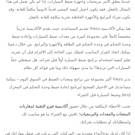
عندما يتعلق الأمر ببرمجيات وأجهزة ضبط السيارات، إذا لم تكن تعمل في هذا
المجال بالفعل، فقد يكون اختيار كيفية المضي قدماً كابوساً مكلفاً للغاية، وقد
يكون شراء البرامج والأجهزة الخاطئة تجربة مكلفة للغاية بالفعل
هنا يمكن لأكاديمية Viezu تقديم المساعدة، حيث تقدم الأكاديمية تدريباً
مخصصاً كاملاً على مجموعة كبيرة من معدات ضبط السيارات وإعادة ضبط
وحدة التحكم في وحدة التحكم في الطاقة والأجهزة والبرامج. من خلال دعمنا
يمكنك اتخاذ القرار المناسب لعملك دون الحاجة إلى الالتزام قبل أن تجربه.
تعلم كيفية استخدام برنامج ضبط السيارة أولاً قبل شرائه، هل سيغطي حقاً
السيارات التي تريدها؟ ما مدى سهولة ذلك وما هي فوائد كل نظام.
تدير Viezu أكبر مجموعة من برامج ومعدات الضبط في السوق اليوم – يمكننا
مساعدتك في الاختيار الصحيح لبرنامج إعادة ضبط وحدة التحكم في المحرك
(ecu) وضبط السيارة قبل الشراء
تجنب الأخطاء المكلفة من خلال حضور
أكاديمية فيزو التقنية لمقارنات
المنتجات والمعدات والبرمجيات؛
ناقش مع الخبراء ما هو مناسب لك
ولمتطلباتك أو متطلبات شركتك.
إذا كان لديك نوع/أنواع محددة من المركبات التي ترغب في صقل مهاراتك في