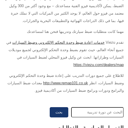
الضبط، يمكن لأكاديمية فيزو الفنية مساعدتك – مع وجود أكثر من 300 وكيل
معتمد من فيزو حول العالم، لا يوجد الكثير من المركبات التي لا نملك خبرة
فيها، بما في ذلك الدراجات الهوائية والتطبيقات البحرية والجرارات.
مهما كانت متطلبات ضبط سيارتك وتدريبها فنحن هنا لمساعدتك
تقدم Viezu
خدمات إعادة ضبط وحدة التحكم الإلكتروني وضبط السيارات
في
جميع أنحاء العالم، حيث تقوم بضبط وحدة التحكم الإلكتروني لجميع موديلات
السيارات وطرازاتها. ابحث عن وكيل فيزو المحلي لضبط السيارات في
https://viezu.com/dealers/map
للاطلاع على جميع دورات التدريب على إعادة ضبط وحدة التحكم الإلكتروني
وضبط السيارات، انظر
http://www.remap101.co.uk
معدات ضبط السيارات
والبرامج ودورات وبرامج ضبط السيارات من أكاديمية فيزو.
بحث