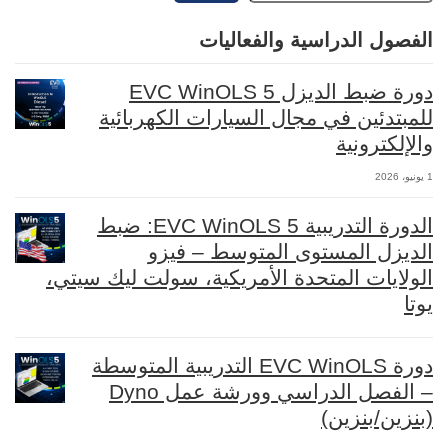
الفصول الدراسية والفعاليات
دورة ضبط الديزل EVC WinOLS 5
للمبتدئين في مجال السيارات الكهربائية
والإلكترونية
1 يونيو، 2026
الدورة التدريبية EVC WinOLS 5: ضبط
الديزل المستوى المتوسط – فيزو
الولايات المتحدة الأمريكية، سولت ليك سيتي،
يوتا
دورة EVC WinOLS التدريبية المتوسطة
– الفصل الدراسي وورشة عمل Dyno
(بنزين/بنزين)