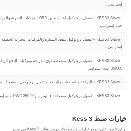
إسترليني
جنيه إسترليني
إسترليني
350.00 جنيه إسترليني
· KESS3 Slave – الزراعة والشاحنات والحافلات تفعيل بروتوكول المقعد / التمهيد 890.00 جنيه إسترليني
· KESS3 Slave – تفعيل بروتوكول مقعد/حذاء البحرية وPWC 350.00 جنيه إسترليني
خيارات ضبط Kess 3
يمكن العثور على جميع خيارات وبروتوكولات وتنشيطات Kess 3 في متجر