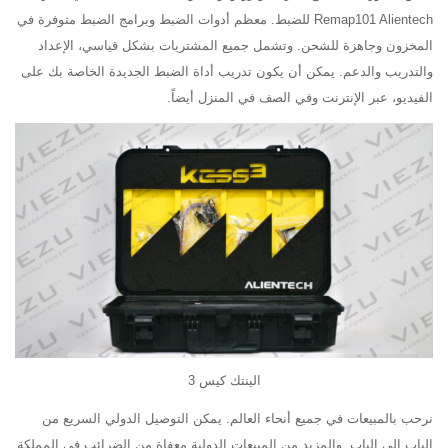
Remap101 Alientech للضبط. معظم أدوات الضبط وبرامج الضبط متوفرة في
المخزون وجاهزة للشحن. وتشمل جميع المشتريات بشكل قياسي، الإعداد
والتدريب والدعم. يمكن أن يكون تدريب أداة الضبط الجديدة الخاصة بك على
الفيديو، عبر الإنترنت وفي الصف في المنزل أيضاً.
الينتك كيس 3
نرحب بالمبيعات في جميع أنحاء العالم. يمكن التوصيل الدولي السريع من
الباب إلى الباب. والمزيد من المبيعات الدولية معفاة من الضرائب في المملكة