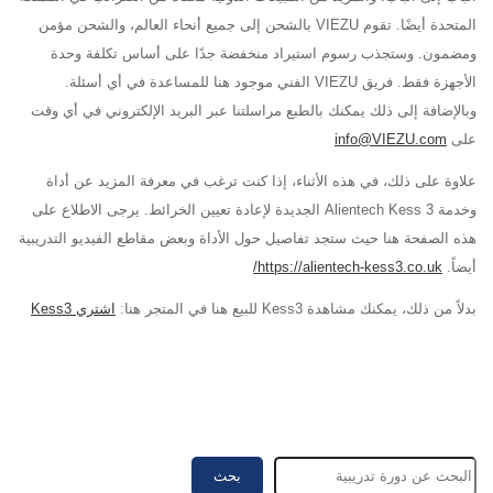
المتحدة أيضًا. تقوم VIEZU بالشحن إلى جميع أنحاء العالم، والشحن مؤمن
ومضمون. وستجذب رسوم استيراد منخفضة جدًا على أساس تكلفة وحدة
الأجهزة فقط. فريق VIEZU الفني موجود هنا للمساعدة في أي أسئلة.
وبالإضافة إلى ذلك يمكنك بالطبع مراسلتنا عبر البريد الإلكتروني في أي وقت
على
info@VIEZU.com
علاوة على ذلك، في هذه الأثناء، إذا كنت ترغب في معرفة المزيد عن أداة
وخدمة Alientech Kess 3 الجديدة لإعادة تعيين الخرائط. يرجى الاطلاع على
هذه الصفحة هنا حيث ستجد تفاصيل حول الأداة وبعض مقاطع الفيديو التدريبية
أيضاً.
https://alientech-kess3.co.uk/
بدلاً من ذلك، يمكنك مشاهدة Kess3 للبيع هنا في المتجر هنا:
اشتري Kess3
بحث