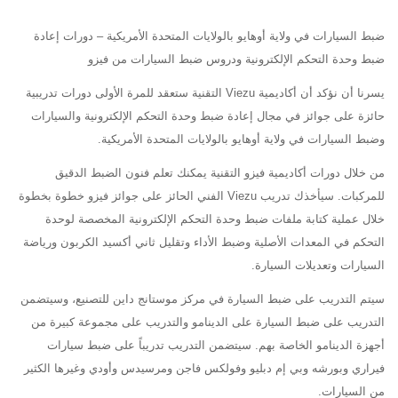
ضبط السيارات في ولاية أوهايو بالولايات المتحدة الأمريكية – دورات إعادة
ضبط وحدة التحكم الإلكترونية ودروس ضبط السيارات من فيزو
يسرنا أن نؤكد أن أكاديمية Viezu التقنية ستعقد للمرة الأولى دورات تدريبية
حائزة على جوائز في مجال إعادة ضبط وحدة التحكم الإلكترونية والسيارات
وضبط السيارات في ولاية أوهايو بالولايات المتحدة الأمريكية.
من خلال دورات أكاديمية فيزو التقنية يمكنك تعلم فنون الضبط الدقيق
للمركبات. سيأخذك تدريب Viezu الفني الحائز على جوائز فيزو خطوة بخطوة
خلال عملية كتابة ملفات ضبط وحدة التحكم الإلكترونية المخصصة لوحدة
التحكم في المعدات الأصلية وضبط الأداء وتقليل ثاني أكسيد الكربون ورياضة
السيارات وتعديلات السيارة.
سيتم التدريب على ضبط السيارة في مركز موستانج داين للتصنيع، وسيتضمن
التدريب على ضبط السيارة على الدينامو والتدريب على مجموعة كبيرة من
أجهزة الدينامو الخاصة بهم. سيتضمن التدريب تدريباً على ضبط سيارات
فيراري وبورشه وبي إم دبليو وفولكس فاجن ومرسيدس وأودي وغيرها الكثير
من السيارات.