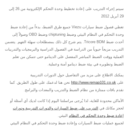
سيتم إجراء التدريب على إعادة تخطيط وحدة التحكم الإلكترونية من 26 إلى
29 أبريل 2012
تغطي فصول ضبط سيارات Viezu جميع طرق الضبط، بدءاً من إعادة ضبط
وحدة التحكم في النظام البيئي وضبط chiptuning وضبط OBD وصولاً إلى
أحدث ضبط Tricore BDM. يتم شرح كل ذلك بمصطلحات سهلة الفهم. يتضمن
التدريب مزيجاً حيوياً من الدراسة في الفصول الدراسية والبرمجيات والتدريبات
العملية ووقت الضبط المباشر المفصل على الدينامو حتى تتمكن من تعلم
الضبط وتطويره في بيئة ضبط دينامو آمنة وعملية.
يمكنك الاطلاع على مزيد من التفاصيل حول الدورات التدريبية
على
http://www.remap101.co.uk
نحن هنا لدعمك على طول الطريق. كما
نقدم باقات ممتازة من نظام الضبط والتدريب والمعدات والبرامج.
الأماكن محدودة للغاية، لذا يُرجى مراسلتنا اليوم إذا كانت لديك أي أسئلة أو
لحجز مكانك في
التدريب على ضبط السيارات والدورات التدريبية ودورات
إعادة ضبط وحدة التحكم في النظام
البيئي.
لجميع عمليات ضبط السيارات وإعادة ضبط وحدة التحكم في النظام البيئي