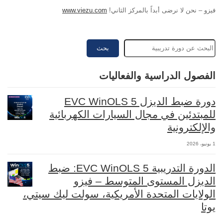
فيزو – نحن لا نرضى أبداً بالمركز الثاني!
www.viezu.com
بحث
الفصول الدراسية والفعاليات
دورة ضبط الديزل EVC WinOLS 5
للمبتدئين في مجال السيارات الكهربائية
والإلكترونية
1 يونيو، 2026
الدورة التدريبية EVC WinOLS 5: ضبط
الديزل المستوى المتوسط – فيزو
الولايات المتحدة الأمريكية، سولت ليك سيتي،
يوتا