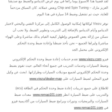
لقد قضينا هذا الأسبوع يوماً رائعاً في يوم عرض الدينامو والضبط مع صديقنا
العزيز مارك – Chip and Spin Tuning وبعض عملائه. كان السباق مزدحماً
للغاية، حيث تم تشغيل وضبط 14 سيارة في هذا اليوم.
توفر Viezu لوكلائها إمكانية الوصول الكامل إلى مركزنا التقني والبحثي لاختبار
الدينامو وأيام الدينامو بالإضافة إلى التدريب وتطوير الضبط، ولا نحب أن
نتمكن من إزالة بعض الغموض وإظهار كيفية القيام بذلك مباشرةً وعلى الهواء
مباشرةً وليراها الجميع – نحن نأخذ ضبطنا وإعادة ضبط وحدة التحكم
الإلكتروني على محمل الجد
فيزو
www.viezu.com
تقدم خدمات إعادة ضبط وحدة التحكم الإلكتروني
وضبط السيارات وخدمات التدريب في جميع أنحاء العالم، حيث تقوم بضبط
وحدة التحكم الإلكتروني لجميع موديلات السيارات وطرازاتها. ابحث عن وكيل
فيزو المحلي لضبط السيارات على
www.viezu/dealer-map
للاطلاع على جميع تدريبات إعادة ضبط وحدة التحكم في الطاقة (ecu)
والتدريب على ضبط السيارة انظر
www.remap101.com
معدات ضبط
السيارات، والبرمجيات، ودورات وبرامج ضبط السيارات من أكاديمية فيزو
في
www.remap101.com