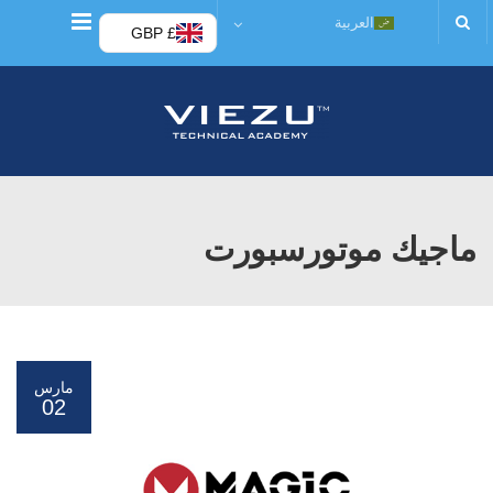
قائمة
العربية
£ GBP
ماجيك موتورسبورت
مارس
02