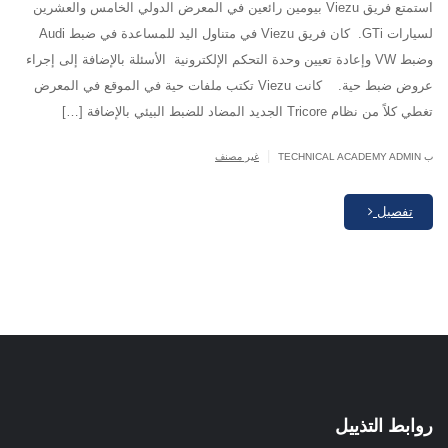
استمتع فريق Viezu بيومين رائعين في المعرض الدولي الخامس والعشرين
لسيارات GTi. كان فريق Viezu في متناول اليد للمساعدة في ضبط Audi
وضبط VW وإعادة تعيين وحدة التحكم الإلكترونية الأسئلة بالإضافة إلى إجراء
عروض ضبط حية. كانت Viezu تكتب ملفات حية في الموقع في المعرض
تغطي كلاً من نظام Tricore الجديد المضاد للضبط البيئي بالإضافة […]
|
ب TECHNICAL ACADEMY ADMIN
غير مصنف
تفصيل
روابط التذييل