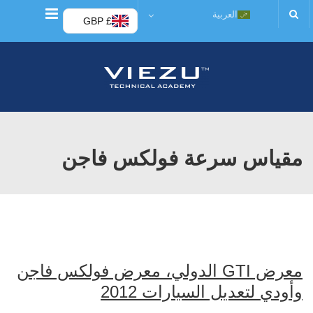
قائمة
العربية
£ GBP
مقياس سرعة فولكس فاجن
معرض GTI الدولي، معرض فولكس فاجن
وأودي لتعديل السيارات 2012