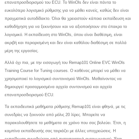
επαναπροσδιορισμού του ECU. Το WinOls δεν είναι πάντα το
ευκολότερο λογισμικό ρύθμισης για να μάθει κανείς, καθώς δεν είναι
πραγματικά αυτοδίδακτο. Όλοι θα χρειαστούν κάποια εκπαίδευση και
καθοδήγηση για να ξεκινήσουν και να αξιοποιήσουν στο έπακρο το
λογισμικό. Η εκπαίδευση στο WinOls, όπου είναι διαθέσιμη, είναι
ακριβή και περιορισμένη και δεν είναι καθόλου διαθέσιμη σε πολλά
μέρη της εργασίας.
Αλλά όχι πια, με την εισαγωγή του Remap101 Online EVC WinOls
Training Course for Tuning courses. Ο καθένας μπορεί να μάθει να
χρησιμοποιεί το λογισμικό συντονισμού WinOls. Μαθαίνοντας να
δημιουργεί προσαρμοσμένα αρχεία συντονισμού και αρχεία
επαναπροσδιορισμού ECU.
Τα εκπαιδευτικά μαθήματα ρύθμισης Remap101 είναι φθηνά, με τις
συνεδρίες να ξεκινούν από μόλις 20 λίρες. Μπορείτε να
παρακολουθήσετε τα μαθήματα σε χρόνο που σας βολεύει. Έτσι, η
καμπίνα εκπαίδευσής σας ταιριάζει με άλλες υποχρεώσεις. Η
εκπαίδευση συνοδεύεται από πιστοποιητικά ανταγωνισμού. Έτσι,