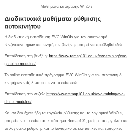
Μαθήματα κατάρτισης WinOls
Διαδικτυακά μαθήματα ρύθμισης
αυτοκινήτου
Η διαδικτυακή εκπαίδευση EVC WinOls για τον συντονισμό
βενζινοκινητήρων και κινητήρων βενζίνης μπορεί να προβληθεί εδώ
Εκπαίδευση στη βενζίνη:
https://www.remap101.co.uk/evc-training/evc-
gasoline-modules/
Το online εκπαιδευτικό πρόγραμμα EVC WinOls για τον συντονισμό
κινητήρων ντίζελ μπορείτε να το δείτε εδώ
Εκπαίδευση στο ντίζελ:
https://www.remap101.co.uk/evc-training/evc-
diesel-modules/
Και αν δεν έχετε ήδη τα εργαλεία ρύθμισης και το λογισμικό WinOls,
μπορείτε να τα δείτε στο κατάστημα Remap101, μαζί με τα εργαλεία και
το λογισμικό ρύθμισης και το λογισμικό σε εκπτωτικές και εμπορικές