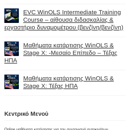
EVC WinOLS Intermediate Training
Course – αίθουσα διδασκαλίας &
εργαστήριο δυναμομέτρου (βενζίνη/βενζίνη)
Μαθήματα κατάρτισης WinOLS &
Stage X: -Μεσαίο Επίπεδο – Τέξας
ΗΠΑ
Μαθήματα κατάρτισης WinOLS &
Stage X: Τέξας ΗΠΑ
Κεντρικό Μενού
Online μαθήματα κατάρτισης για τον συντονισμό αυτοκινήτων