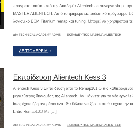
πραγματοποιείται από την Ακαδημία Alientech σε συνεργασία με τ
MASTER ALIENTECH: Αυτό το τριήμερο εκπαιδευτικό πρόγραμμα ECM 
λογισμικό ECM Titanium remap και tuning. Μπορεί να χρησιμοποιείτε
|
ΔΙΆ TECHNICAL ACADEMY ADMIN
ΕΚΠΑΙΔΕΥΤΙΚΌ ΜΆΘΗΜΑ ALIENTECH
ΛΕΠΤΟΜΈΡΕΙΑ
Εκπαίδευση Alientech Kess 3
Alientech Kess 3 Εκπαίδευση από το Remap101 Ο πιο καθιερωμένο
μεγαλύτερος διανομέας της Alientech. Αν ψάχνετε για το νέο εργαλ
ίσως έχετε ήδη αγοράσει ένα. Θα θέλετε να ξέρετε ότι θα έχετε την
Entre Remap101! Με […]
|
ΔΙΆ TECHNICAL ACADEMY ADMIN
ΕΚΠΑΙΔΕΥΤΙΚΌ ΜΆΘΗΜΑ ALIENTECH