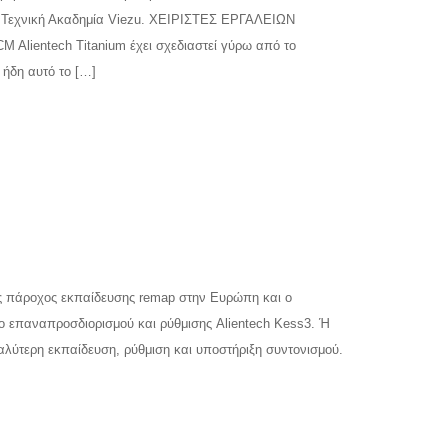
ην Τεχνική Ακαδημία Viezu. ΧΕΙΡΙΣΤΕΣ ΕΡΓΑΛΕΙΩΝ
Alientech Titanium έχει σχεδιαστεί γύρω από το
 ήδη αυτό το […]
ς πάροχος εκπαίδευσης remap στην Ευρώπη και ο
είο επαναπροσδιορισμού και ρύθμισης Alientech Kess3. Ή
 καλύτερη εκπαίδευση, ρύθμιση και υποστήριξη συντονισμού.