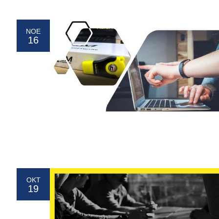
ΝΟΈ
16
ΟΚΤ
19