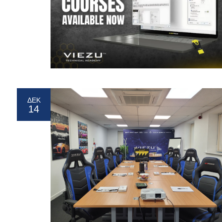
ΔΕΚ
14