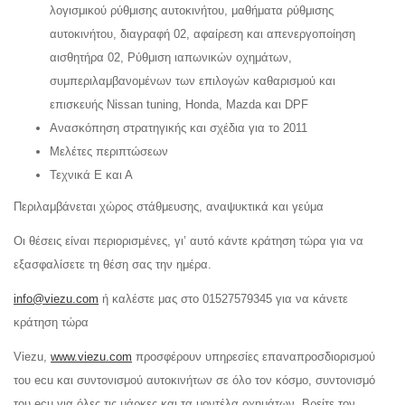
λογισμικού ρύθμισης αυτοκινήτου, μαθήματα ρύθμισης
αυτοκινήτου, διαγραφή 02, αφαίρεση και απενεργοποίηση
αισθητήρα 02, Ρύθμιση ιαπωνικών οχημάτων,
συμπεριλαμβανομένων των επιλογών καθαρισμού και
επισκευής Nissan tuning, Honda, Mazda και DPF
Ανασκόπηση στρατηγικής και σχέδια για το 2011
Μελέτες περιπτώσεων
Τεχνικά Ε και Α
Περιλαμβάνεται χώρος στάθμευσης, αναψυκτικά και γεύμα
Οι θέσεις είναι περιορισμένες, γι’ αυτό κάντε κράτηση τώρα για να
εξασφαλίσετε τη θέση σας την ημέρα.
info@viezu.com
ή καλέστε μας στο 01527579345 για να κάνετε
κράτηση τώρα
Viezu,
www.viezu.com
προσφέρουν υπηρεσίες επαναπροσδιορισμού
του ecu και συντονισμού αυτοκινήτων σε όλο τον κόσμο, συντονισμό
του ecu για όλες τις μάρκες και τα μοντέλα οχημάτων. Βρείτε τον