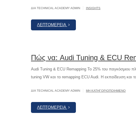
|
ΔΙΆ TECHNICAL ACADEMY ADMIN
INSIGHTS
ΛΕΠΤΟΜΈΡΕΙΑ
Πώς να: Audi Tuning & ECU Re
Audi Tuning & ECU Remapping Το 25% του παγκόσμιου πληθ
tuning VW και το remapping ECU Audi. Η εκπαίδευση και τ
|
ΔΙΆ TECHNICAL ACADEMY ADMIN
ΜΗ ΚΑΤΗΓΟΡΙΟΠΟΙΗΜΈΝΟ
ΛΕΠΤΟΜΈΡΕΙΑ