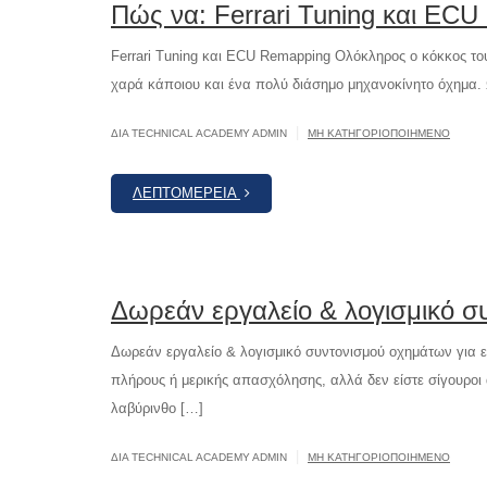
Πώς να: Ferrari Tuning και EC
Ferrari Tuning και ECU Remapping Ολόκληρος ο κόκκος του t
χαρά κάποιου και ένα πολύ διάσημο μηχανοκίνητο όχημα. Ω
|
ΔΙΆ TECHNICAL ACADEMY ADMIN
ΜΗ ΚΑΤΗΓΟΡΙΟΠΟΙΗΜΈΝΟ
ΛΕΠΤΟΜΈΡΕΙΑ
Δωρεάν εργαλείο & λογισμικό συ
Δωρεάν εργαλείο & λογισμικό συντονισμού οχημάτων για επ
πλήρους ή μερικής απασχόλησης, αλλά δεν είστε σίγουροι 
λαβύρινθο […]
|
ΔΙΆ TECHNICAL ACADEMY ADMIN
ΜΗ ΚΑΤΗΓΟΡΙΟΠΟΙΗΜΈΝΟ