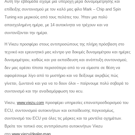
Αυτή την εβδομάδα είχαμε μια υπέροχη μέρα δυναμομέτρησης και
επίδειξης συντονισμού με τον καλό μας φίλο Mark – Chip and Spin
Tuning και μερικούς από τους πελάτες του. Ήταν μια πολύ
απασχολημένη ημέρα, με 14 αυτοκίνητα να τρέχουν και να
συντονίζονται την ημέρα.
Η Viezu προσφέρει στους αντιπροσώπους της πλήρη πρόσβαση στο
τεχνικό και ερευνητικό μας κέντρο για δοκιμές δυναμομέτρου και ημέρες
δυναμομέτρου, καθώς και για εκπαίδευση και ανάπτυξη συντονισμού,
δεν μας αρέσει τίποτα περισσότερο από το να είμαστε σε θέση να
αφαιρέσουμε λίγο από το μυστήριο και να δείξουμε ακριβώς πώς
γίνεται, ζωντανά και για να το δουν όλοι – παίρνουμε πολύ σοβαρά το
συντονισμό και την αναδιαμόρφωση του ecu.
Viezu,
www.viezu.com
προσφέρει υπηρεσίες επαναπροσδιορισμού του
ECU, συντονισμού αυτοκινήτων και εκπαίδευσης παγκοσμίως,
συντονισμό του ECU για όλες τις μάρκες και τα μοντέλα οχημάτων.
Βρείτε τον τοπικό σας αντιπρόσωπο αυτοκινήτων Viezu
στο
www.viezu/dealer-map