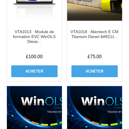
VTA1013 : Module de
VTA1018 : Alientech E CM
formation EVC WinOLS
Titanium Diesel &#8211...
Diese...
£
100.00
£
75.00
ACHETER
ACHETER