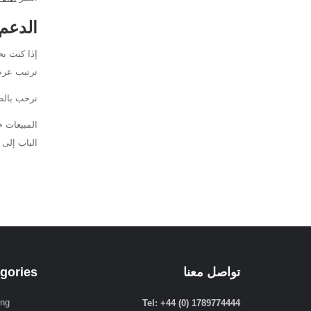
الدعم 
ترتيب عرض
نرحب بالطل
المبيعات خ
الباب إلى 
تواصل معنا
gories
ing
Tel: +44 (0) 1789774444