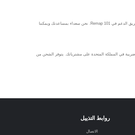
إذا كنت بحاجة إلى أي مساعدة في اختيار أدوات الضبط أو برنامج الضبط، يُرجى التواصل مع فريق الدعم في Remap 101. نحن سعداء بمساعدتك ويمكننا
ي ضريبة في المملكة المتحدة على مشترياتك. يتوفر الشحن من
روابط التذييل
الاتصال