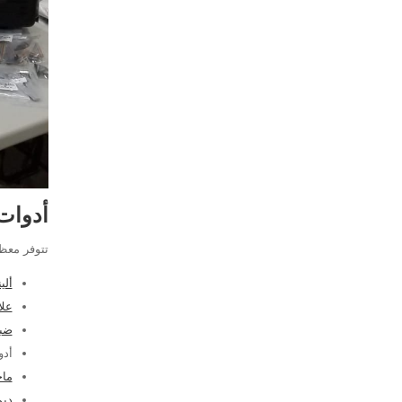
أدوات
تتوفر معظم
ألينت
علامة -Tag
ضبط
أدو
ما
دي