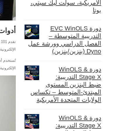
الأمريكية، سولت ليك سيتي،
يوتا
دورة EVC WinOLS
أدوات
التدريبية المتوسطة –
الفصل الدراسي وورشة عمل
الإلكترونية. تت
Dyno (بنزين/بنزين)
دورة WinOLS &
الإلكتروني
Stage X التدريبية:
ضبط البنزين المستوى
المبتدئ-المتوسط – تكساس
الولايات المتحدة الأمريكية
دورة WinOLS &
Stage X التدريبية: