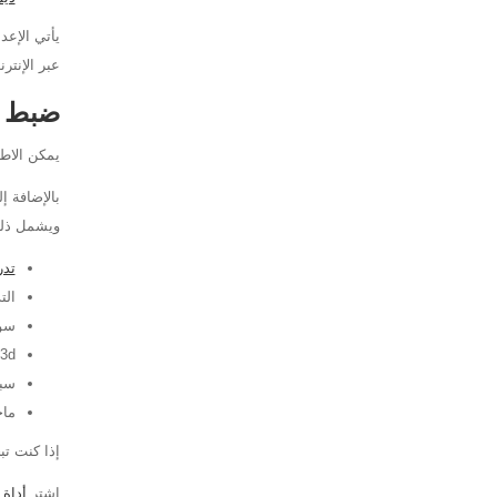
يأتي الإعد
عبر الإنترنت عبر e
ضبط ا
يمكن الاطلاع 
ويشمل ذل
تدريب 
التدر
سو
3d
سبا
ما
إذا كنت تبحث عن أداة الضب
اشتر
أداة ا