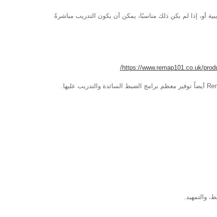
ية أو، إذا لم يكن ذلك مناسبًا، يمكن أن يكون التدريب مباشرةً
https://www.remap101.co.uk/produc
بالإضافة إلى أدوات ضبط السيارة، والكابلات، والموصلات، والأجهزة الإضافية، يمكن ل Remap 101 أيضاً توفير معظم برامج الضبط السائدة والتدريب عليها.