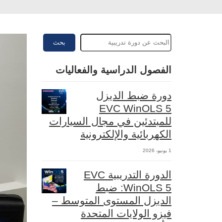
بحث
الفصول الدراسية والفعاليات
دورة ضبط الديزل
EVC WinOLS 5
للمبتدئين في مجال السيارات
الكهربائية والإلكترونية
1 يونيو، 2026
الدورة التدريبية EVC
WinOLS 5: ضبط
الديزل المستوى المتوسط –
فيزو الولايات المتحدة