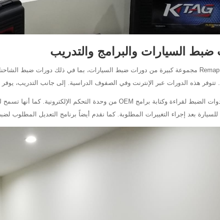
 ضبط السيارات والبرامج والتدريب
تقدم Remap 101 مجموعة كبيرة من دورات ضبط السيارات، بما في ذلك دورات ضبط ال
وفر هذه الدورات عبر الإنترنت وفي الصفوف الدراسية. إلى جانب التدريب، يوفر Remap101 أيضاً معظم أدوات وبرامج ضبط السيارات.
تُستخدم أدوات الضبط لقراءة وكتابة برامج OEM من وحدة التحكم ال
ة للسيارة بعد إجراء التغييرات المطلوبة. كما نقدم أيضاً برنامج التعديل المطلوب لض