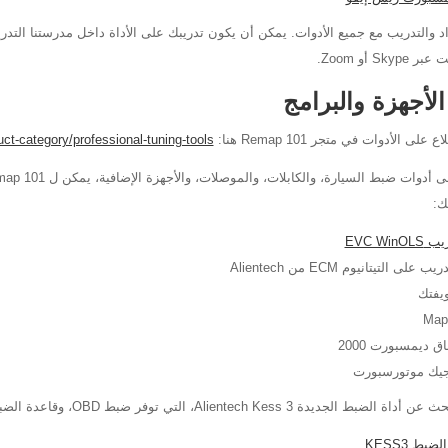
اد والتدريب مع جميع الأدوات. يمكن أن يكون تدريبك على الأداة داخل مدرستنا التدريب
Skyp أو Zoom.
لأجهزة والبرامج
على الأدوات في متجر Remap 101 هنا:
t-category/professional-tuning-tools/
ك:
EVC WinOLS
يب على التيتانيوم ECM من Alientech
يفتك
Map
ق ديمسبورت 2000
جيك موتورسبورت
ط الجديدة Alientech Kess 3، التي توفر ضبط OBD، وقاعدة الضبط، والتمهيد.
لضبط KESS3
.