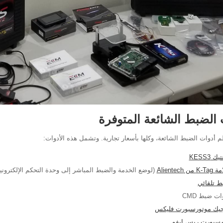
 الضبط الشائعة المتوفرة
 أدوات الضبط الشائعة، وكلها بأسعار تجارية. وتشمل هذه الأدوات:
يك KESS3
K من Alientech
(لوضع الخدمة والضبط المباشر إلى وحدة التحكم الإلكترونية
 تلقائي
ات ضبط CMD
جيك موتورسبورت فليكس
مسبورت ريس إيفو