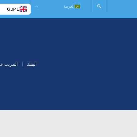
العربية
£ GBP
الينتك
التدريب ع