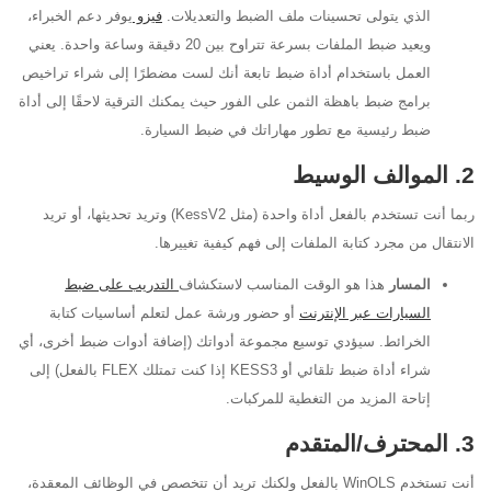
الذي يتولى تحسينات ملف الضبط والتعديلات.
فيزو
يوفر دعم الخبراء،
ويعيد ضبط الملفات بسرعة تتراوح بين 20 دقيقة وساعة واحدة. يعني
العمل باستخدام أداة ضبط تابعة أنك لست مضطرًا إلى شراء تراخيص
برامج ضبط باهظة الثمن على الفور حيث يمكنك الترقية لاحقًا إلى أداة
ضبط رئيسية مع تطور مهاراتك في ضبط السيارة.
2. الموالف الوسيط
ربما أنت تستخدم بالفعل أداة واحدة (مثل KessV2) وتريد تحديثها، أو تريد
الانتقال من مجرد كتابة الملفات إلى فهم كيفية تغييرها.
المسار
هذا هو الوقت المناسب لاستكشاف
التدريب على ضبط
السيارات عبر الإنترنت
أو حضور ورشة عمل لتعلم أساسيات كتابة
الخرائط. سيؤدي توسيع مجموعة أدواتك (إضافة أدوات ضبط أخرى، أي
شراء أداة ضبط تلقائي أو KESS3 إذا كنت تمتلك FLEX بالفعل) إلى
إتاحة المزيد من التغطية للمركبات.
3. المحترف/المتقدم
أنت تستخدم WinOLS بالفعل ولكنك تريد أن تتخصص في الوظائف المعقدة،