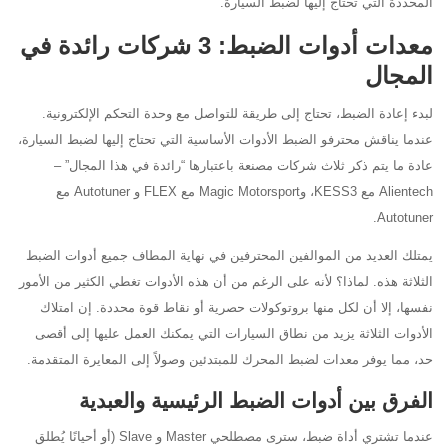
المحددة التي تحتاج إليها لضبط السيارة.
معدات أدوات الضبط: 3 شركات رائدة في
المجال
لبدء إعادة الضبط، تحتاج إلى طريقة للتواصل مع وحدة التحكم الإلكترونية.
عندما يناقش محترفو الضبط الأدوات الأساسية التي تحتاج إليها لضبط السيارة،
عادة ما يتم ذكر ثلاث شركات مصنعة باعتبارها “رائدة في هذا المجال” –
Alientech مع KESS3، وMagic Motorsport مع FLEX و Autotuner مع
Autotuner.
يمتلك العديد من الموالفين المحترفين في نهاية المطاف جميع أدوات الضبط
الثلاثة هذه. لماذا؟ لأنه على الرغم من أن هذه الأدوات تغطي الكثير من الأمور
نفسها، إلا أن لكل منها بروتوكولات حصرية أو نقاط قوة محددة. إن امتلاك
الأدوات الثلاثة يزيد من نطاق السيارات التي يمكنك العمل عليها إلى أقصى
حد، مما يوفر معدات لضبط المحرك للمبتدئين وصولاً إلى المعايرة المتقدمة.
الفرق بين أدوات الضبط الرئيسية والعبدية
عندما تشتري أداة ضبط، سترى مصطلحي Master و Slave (أو أحيانًا يُطلق