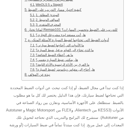
WinOLS 5 و StageX
كيفية اختيار مسار التدريب على الضبط
1. المبتدئ المطلق
2. الموالف الوسيط
3. المحترف/المتقدم
لماذا تختار Remap101 للتدريب على الضبط وتحسين المهارات؟
هل أنت مستعد لبدء مشروعك التجاري؟
أدوات الضبط التي تحتاجها لضبط السيارة الأسئلة المتكررة
ما الأدوات التي أحتاجها لضبط سيارتي؟
ما الذي تحتاج إلى القيام به قبل ضبط السيارة؟
ما هي أخطاء الضبط الشائعة؟
هل يمكنني ضبط السيارة بنفسي؟
ما الفرق بين الأداة الرئيسية والأداة التابعة؟
هل أحتاج إلى مقياس دينامومتر لضبط السيارة؟
نبذة عن المؤلف
إذا كنت تبدأ في مجال الضبط، أو إذا كنت تبحث عن أدوات الضبط المحددة
التي تحتاجها لضبط سيارتك، فإن هذا الدليل يختصر لك كل ما هو مطلوب
بالضبط. سنطلعك على الأجهزة الأساسية، ونقارن بين رواد الصناعة في
الأدوات (KESS3 من Alientech، وFLEX من Magic Motorsport و Autotuner
من Autotuner). سنشرح لك البرامج والتدريب الذي تحتاجه لتحويل تلك
المعدات إلى عمل مربح. إذا كنت مبتدئاً تماماً في ضبط السيارات (أو ورشة