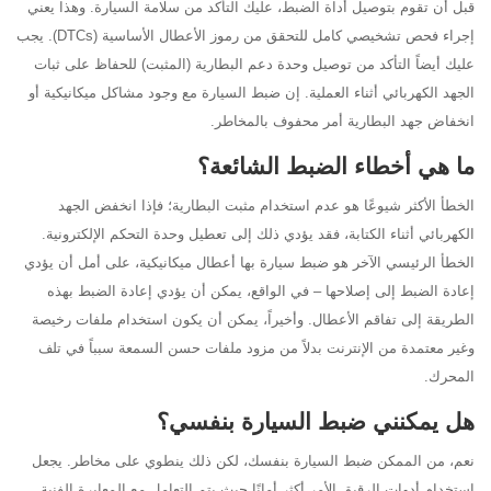
قبل أن تقوم بتوصيل أداة الضبط، عليك التأكد من سلامة السيارة. وهذا يعني
إجراء فحص تشخيصي كامل للتحقق من رموز الأعطال الأساسية (DTCs). يجب
عليك أيضاً التأكد من توصيل وحدة دعم البطارية (المثبت) للحفاظ على ثبات
الجهد الكهربائي أثناء العملية. إن ضبط السيارة مع وجود مشاكل ميكانيكية أو
انخفاض جهد البطارية أمر محفوف بالمخاطر.
ما هي أخطاء الضبط الشائعة؟
الخطأ الأكثر شيوعًا هو عدم استخدام مثبت البطارية؛ فإذا انخفض الجهد
الكهربائي أثناء الكتابة، فقد يؤدي ذلك إلى تعطيل وحدة التحكم الإلكترونية.
الخطأ الرئيسي الآخر هو ضبط سيارة بها أعطال ميكانيكية، على أمل أن يؤدي
إعادة الضبط إلى إصلاحها – في الواقع، يمكن أن يؤدي إعادة الضبط بهذه
الطريقة إلى تفاقم الأعطال. وأخيراً، يمكن أن يكون استخدام ملفات رخيصة
وغير معتمدة من الإنترنت بدلاً من مزود ملفات حسن السمعة سبباً في تلف
المحرك.
هل يمكنني ضبط السيارة بنفسي؟
نعم، من الممكن ضبط السيارة بنفسك، لكن ذلك ينطوي على مخاطر. يجعل
استخدام أدوات الرقيق الأمر أكثر أمانًا حيث يتم التعامل مع المعايرة الفنية