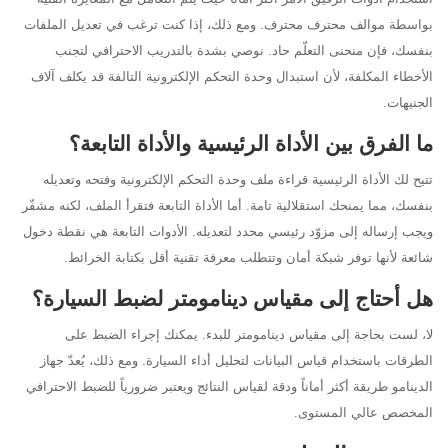
بواسطة موالف محترف محترف. ومع ذلك، إذا كنت ترغب في تعديل الملفات
بنفسك، فإن منحنى التعلّم حاد. نوصي بشدة بالتدريب الاحترافي لتجنب
الأخطاء المكلفة، لأن استبدال وحدة التحكم الإلكترونية التالفة قد يكلف آلاف
الجنيهات.
ما الفرق بين الأداة الرئيسية والأداة التابعة؟
تتيح لك الأداة الرئيسية قراءة ملف وحدة التحكم الإلكترونية وفتحه وتعديله
بنفسك، مما يمنحك استقلالية تامة. أما الأداة التابعة فتقرأ الملف، لكنه مشفّر
ويجب إرساله إلى مزوّد رئيسي محدد لتعديله. الأدوات التابعة هي نقطة دخول
شائعة لأنها توفر شبكة أمان وتتطلب معرفة تقنية أقل بكتابة الخرائط.
هل أحتاج إلى مقياس دينامومتر لضبط السيارة؟
لا، لست بحاجة إلى مقياس دينامومتر للبدء. يمكنك إجراء الضبط على
الطرقات باستخدام قياس البيانات لتحليل أداء السيارة. ومع ذلك، يُعدّ جهاز
الدينامو طريقة أكثر أماناً ودقة لقياس النتائج ويعتبر ضرورياً للضبط الاحترافي
المخصص عالي المستوى.