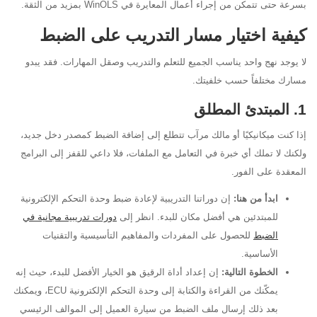
بسرعة حتى تتمكن من إجراء أعمال المعايرة في WinOLS بمزيد من الثقة.
كيفية اختيار مسار التدريب على الضبط
لا يوجد نهج واحد يناسب الجميع للتعلم والتدريب وصقل المهارات. فقد يبدو
مسارك مختلفاً حسب خلفيتك.
1. المبتدئ المطلق
إذا كنت ميكانيكيًا أو مالك مرآب تتطلع إلى إضافة الضبط كمصدر دخل جديد،
ولكنك لا تملك أي خبرة في التعامل مع الملفات، فلا داعي للقفز إلى البرامج
المعقدة على الفور.
ابدأ من هنا:
إن دوراتنا التدريبية لإعادة ضبط وحدة التحكم الإلكترونية
للمبتدئين هي أفضل مكان للبدء. انظر إلى
دورات تدريبية مجانية في
الضبط
للحصول على المفردات والمفاهيم التأسيسية والتقنيات
الأساسية.
الخطوة التالية:
إن إعداد أداة الرقيق هو الخيار الأفضل للبدء، حيث إنه
يمكّنك من القراءة والكتابة إلى وحدة التحكم الإلكترونية ECU، ويمكنك
بعد ذلك إرسال ملف الضبط من سيارة العميل إلى الموالف الرئيسي