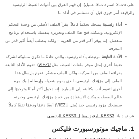
على Slave اسم Slave عميل). إن فهم الفرق بين أدوات الضبط الرئيسية
والرقيقة أمر حيوي قبل أن تستثمر في أداة ما.
أداة رئيسية
يمنحك تحكماً كاملاً. يقرأ الملف الأصلي من وحدة التحكم
الإلكترونية، ويمكنك فتح هذا الملف وتحريره بنفسك باستخدام برنامج
منفصل. إنه يوفر أكبر قدر من الحرية – ولكنه يتطلب أيضاً أكبر قدر من
المعرفة.
الأداة التابعة
مرتبطة بأداة رئيسية، والتي عادةً ما تكون مملوكة لشركة
ضبط أخرى (مثل موفر ملفات الضبط، مثل
VIEZU
). تقوم الأداة التابعة
بقراءة الملف من المركبة، ولكن الملف مشفّر. تقوم بإرسال هذا
الملف إلى مزوّدك الرئيسي، الذي يقوم بتعديله وإرساله إليك مرة
أخرى لتقوم أنت بكتابته إلى السيارة. إنه دخول أكثر أمانًا وتوجيهًا إلى
عالم الضبط، ويمكنك الاستفادة من خبرة مزوّدك الرئيسي وخبرته.
سيمنحك مزود رئيسي جيد (مثل VIEZU) أيضًا دعمًا ودعمًا تقنيًا كاملاً.
عرض دليلنا
KESS3 الرقيق مقابل KESS3 الرئيسي
1. ماجيك موتورسبورت فليكس