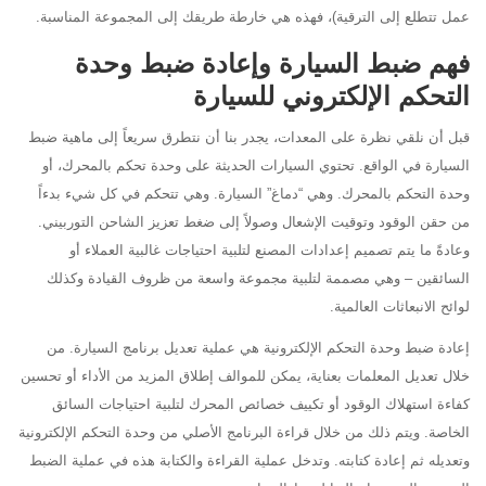
عمل تتطلع إلى الترقية)، فهذه هي خارطة طريقك إلى المجموعة المناسبة.
فهم ضبط السيارة وإعادة ضبط وحدة
التحكم الإلكتروني للسيارة
قبل أن نلقي نظرة على المعدات، يجدر بنا أن نتطرق سريعاً إلى ماهية ضبط
السيارة في الواقع. تحتوي السيارات الحديثة على وحدة تحكم بالمحرك، أو
وحدة التحكم بالمحرك. وهي “دماغ” السيارة. وهي تتحكم في كل شيء بدءاً
من حقن الوقود وتوقيت الإشعال وصولاً إلى ضغط تعزيز الشاحن التوربيني.
وعادةً ما يتم تصميم إعدادات المصنع لتلبية احتياجات غالبية العملاء أو
السائقين – وهي مصممة لتلبية مجموعة واسعة من ظروف القيادة وكذلك
لوائح الانبعاثات العالمية.
إعادة ضبط وحدة التحكم الإلكترونية هي عملية تعديل برنامج السيارة. من
خلال تعديل المعلمات بعناية، يمكن للموالف إطلاق المزيد من الأداء أو تحسين
كفاءة استهلاك الوقود أو تكييف خصائص المحرك لتلبية احتياجات السائق
الخاصة. ويتم ذلك من خلال قراءة البرنامج الأصلي من وحدة التحكم الإلكترونية
وتعديله ثم إعادة كتابته. وتدخل عملية القراءة والكتابة هذه في عملية الضبط