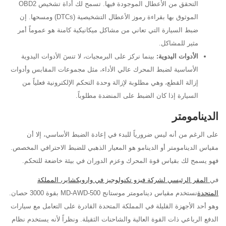
التحقق من الأعطال الموجودة فيها. تسمح لك أداة تشخيص OBD2
الموثوق بها بقراءة رموز الأعطال التشخيصية (DTCs) ومسحها. إن
ضبط السيارة التي تعاني من مشاكل ميكانيكية كامنة هو عموماً أمر
مثير للمشاكل.
الأدوات اليدوية:
بينما نركز على البرمجيات، لا تنسَ الأدوات اليدوية
الأساسية لضبط المحرك عالي الأداء، مثل مجموعات المقابس وأدوات
إزالة القطع، وهي مطلوبة لإزالة وحدة التحكم الإلكترونية فعلياً من
السيارة إذا كان الضبط على المنضدة مطلوباً.
الدينامومتر
على الرغم من أنه ليس ضرورياً للبدء في إعادة الضبط الأساسي، إلا أن
مقياس الدينامومتر أو الدينامو هو المعيار الذهبي للضبط الاحترافي المخصص.
فهو يسمح لك بقياس قوة المحرك وعزم الدوران في بيئة خاضعة للتحكم.
في
المقر الرئيسي لشركة فيزو تكنولوجيز في وارويكشاير، المملكة
المتحدة
نستخدم مقياس دينامومتر موستانج MD-AWD-500 بقوة 3000 حصان.
وهو أحد الأجهزة القليلة في المملكة المتحدة القادرة على التعامل مع سيارات
الدفع الرباعي ذات القوة العالية والشاحنات الثقيلة. ونظراً لأنه يستخدم نظام