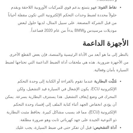
نقاط القوة:
فهو يتمتع بدعم قوي للمركبات الأوروبية اللاحقة ويقدم
حلولاً محددة لضبط وحدات التحكم الإلكترونية التي تكون مقفلة أحياناً
من قبل الشركة المصنعة. على سبيل المثال، لديها حلول لبعض
موديلات مرسيدس وBMW بدءاً من عام 2020 فصاعداً.
الأجهزة الداعمة
بالنظر إلى ما هو أبعد من الأداة الرئيسية والمنصة، فإن بعض القطع الأخرى
من الأجهزة ضرورية. هذه هي ملحقات أداة الضبط الداعمة التي تحتاجها لضبط
السيارة بأمان وفعالية.
مُثبِّت البطارية
عندما تقوم بالقراءة أو الكتابة إلى وحدة التحكم
الإلكترونية ECU، يكون الإشعال في السيارة قيد التشغيل، ولكن
المحرك في وضع إيقاف التشغيل. هذا يستنزف البطارية بسرعة. يمكن
أن يؤدي انخفاض الجهد أثناء كتابة الملف إلى إفساد وحدة التحكم
الإلكترونية (ECU)، مما قد يسبب مشاكل كبيرة. يحافظ مثبت البطارية
ذو النوعية الجيدة على جهد كهربائي ثابت وهو ضرورة مطلقة.
أداة التشخيص:
قبل أن تفكر حتى في ضبط السيارة، يجب عليك