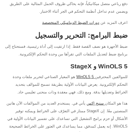
دفع رباعي متصل ميكانيكياً، فإنه يحاكي ظروف الحمل المثالية على الطريق
ويضمن عدم تداخل أنظمة التحكم في الجر أثناء الاختبار.
اعرف المزيد عن
دورات الضبط الديناميكي المتخصصة
ضبط البرامج: التحرير والتسجيل
ضبط الأجهزة هو نصف القصة فقط. إذا ارتقيت إلى أداة رئيسية، فستحتاج إلى
برنامج ضبط لتعديل الملفات التي تقرأها من وحدة التحكم الإلكترونية.
WinOLS 5 و StageX
للموالفين المحترفين
WinOLS 5
هو المعيار الصناعي لتحرير ملفات وحدة
التحكم الإلكترونية. يعرض البيانات الأولية بطريقة تسمح للموالف بتحديد
الخرائط وتعديلها بدقة. ومع ذلك، فهي معقدة وذات منحنى تعليمي حاد.
هذا هو المكان
ستيج إكس
يأتي في. يستخدم العديد من الموالفات الآن هاتين
المنصتين معًا. إن StageX ممتاز في التعرّف على الخرائط ويمكنه توفير
الأشكال أو حزم برامج التشغيل التي تساعدك على تفسير البيانات الأولية في
WinOLS. إنه يعمل كمدقق، مما يساعدك في العثور على الخرائط الصحيحة