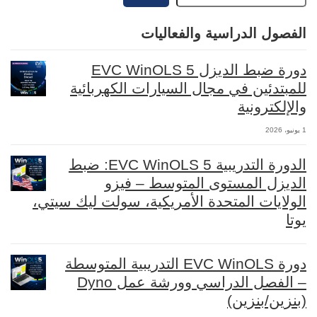
الفصول الدراسية والفعاليات
دورة ضبط الديزل EVC WinOLS 5
للمبتدئين في مجال السيارات الكهربائية
والإلكترونية
1 يونيو، 2026
الدورة التدريبية EVC WinOLS 5: ضبط
الديزل المستوى المتوسط – فيزو
الولايات المتحدة الأمريكية، سولت ليك سيتي،
يوتا
دورة EVC WinOLS التدريبية المتوسطة
– الفصل الدراسي وورشة عمل Dyno
(بنزين/بنزين)