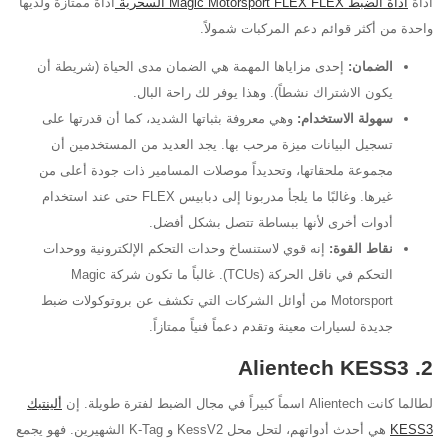
أداة
أداة الضبط Magic Motorsport FLEX FLEX السحرية
أداة ممتازة ولديها
واحدة من أكثر قوائم دعم المركبات شمولاً.
الضمان:
إحدى مزاياها المهمة هي الضمان مدى الحياة (شريطة أن
يكون الاشتراك نشطاً). وهذا يوفر لك راحة البال.
سهولة الاستخدام:
وهي معروفة بثباتها الشديد، كما أن قدرتها على
تسجيل البيانات ميزة مرحب بها. يجد العديد من المستخدمين أن
مجموعة ملحقاتها، وتحديداً موصلات المسامير ذات جودة أعلى من
غيرها. وغالبًا ما يلجأ مدربونا إلى دبابيس FLEX حتى عند استخدام
أدوات أخرى لأنها ببساطة تتصل بشكل أفضل.
نقاط القوة:
إنه قوي لاستنساخ وحدات التحكم الإلكترونية ووحدات
التحكم في ناقل الحركة (TCUs). غالباً ما تكون شركة Magic
Motorsport من أوائل الشركات التي تكشف عن بروتوكولات ضبط
جديدة لسيارات معينة وتقدم دعماً فنياً ممتازاً.
2. Alientech KESS3
لطالما كانت Alientech اسماً كبيراً في مجال الضبط لفترة طويلة. إن
ألينتيك
KESS3
هي أحدث أدواتهم، لتحل محل KessV2 و K-Tag الشهيرين. فهو يجمع