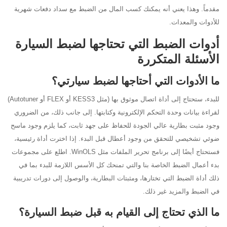
مقدماً. وهذا يعني أنه يمكنك كسب المال من الضبط مع سداد دفعات شهرية
للأدوات والمعدات.
أدوات الضبط التي تحتاجها لضبط السيارة
الأسئلة المتكررة
ما الأدوات التي أحتاجها لضبط سيارتي؟
للبدء، ستحتاج إلى أداة اتصال موثوق بها (مثل KESS3 أو FLEX أو Autotuner)
لقراءة بيانات وحدة التحكم الإلكترونية وكتابتها. إلى جانب ذلك، من الضروري
وجود مثبت بطارية عالي الجودة للحفاظ على جهد ثابت، كما يلزم وجود ماسح
ضوئي تشخيصي للتحقق من وجود أعطال قبل البدء. إذا اخترت أداة رئيسية،
فستحتاج أيضًا إلى برنامج تحرير الملفات مثل WinOLS. اطلع على مجموعات
بدء أعمال الضبط الخاصة بنا والتي تمنحك كل الأسس اللازمة للبدء بما في
ذلك أداة الضبط التي تختارها، ومثبتات البطارية، والوصول إلى دورات تدريبية
في الضبط والمزيد غير ذلك.
ما الذي تحتاج إلى القيام به قبل ضبط السيارة؟