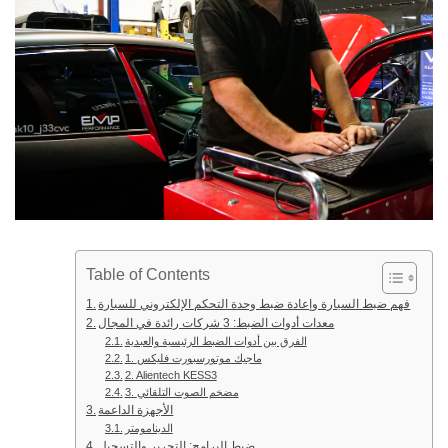
Table of Contents
فهم ضبط السيارة وإعادة ضبط وحدة التحكم الإلكتروني للسيارة
معدات أدوات الضبط: 3 شركات رائدة في المجال
الفرق بين أدوات الضبط الرئيسية والعبدية
1. ماجيك موتورسبورت فليكس
2. Alientech KESS3
3. مضخم الصوت التلقائي
الأجهزة الداعمة
الدينامومتر
ضبط البرامج: التحرير والتسجيل