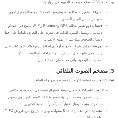
بين ضبط OBD، ومقعد، وضبط التمهيد في جهاز واحد.
السرعة:
تشتهر هذه الوحدة بسرعتها المذهلة، مع معالج دقيق أقوى
بسبع مرات من الجيل السابق.
الاتصال:
فهو يتميز بنظام GPS وBluetooth وWi-Fi مدمج في النظام
الأساسي. وتتمثل الميزة الذكية في قدرته على التعرف تلقائياً على خط
الاتصال الصحيح، مما يسرّع عملية الاتصال.
المرونة:
يمكنك شراء الأجهزة أولاً ثم إضافة بروتوكولات للمركبات التي
تريد العمل عليها، مثل السيارات أو الدراجات أو الشاحنات أو
التطبيقات البحرية. يأتي مع ضمان لمدة عامين.
3. مضخم الصوت التلقائي
Autotuner
سمعة طيبة لكونه أداة سريعة وموثوقة للغاية.
لا توجد اشتراكات:
تتمثل نقطة البيع الرئيسية في عدم وجود تكاليف
اشتراك سنوي. بمجرد شرائها، تصبح ملكاً لك لاستخدامها دون رسوم
مستمرة، وهو ما يمثل اعتباراً مالياً كبيراً بالنسبة للكثيرين.
الضمان:
تأتي بضمان لمدة 5 سنوات، وهو ما يتراوح بين عروض FLEX
و Alientech.