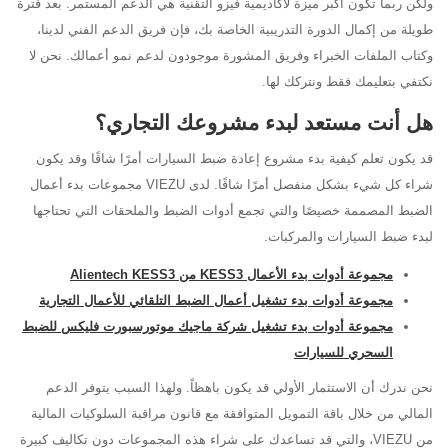
ولكن ربما تكون أكبر ميزة لأكاديمية فيزو التقنية هي الدعم المستمر. بعد فترة
طويلة من إكمال الدورة التدريبية الخاصة بك، فإن فريق الدعم الفني لدينا،
وكتاب الملفات الخبراء وفريق المشورة موجودون لدعم نمو أعمالك. نحن لا
نكتفي بتعليمك فقط ونتركك لها.
هل أنت مستعد لبدء مشروعك التجاري؟
قد يكون تعلم كيفية بدء مشروع إعادة ضبط السيارات أمرًا شاقًا وقد يكون
شراء كل شيء بشكل منفصل أمرًا شاقًا. لدى VIEZU مجموعات بدء أعمال
الضبط المصممة خصيصًا والتي تجمع أدوات الضبط والملحقات التي تحتاجها
لبدء ضبط السيارات والمركبات.
مجموعة أدوات بدء الأعمال KESS3 من Alientech KESS3
مجموعة أدوات بدء تشغيل أعمال الضبط التلقائي للأعمال التجارية
مجموعة أدوات بدء تشغيل شركة ماجيك موتورسبورت فليكس للضبط
السحري للسيارات
نحن ندرك أن الاستثمار الأولي قد يكون باهظاً. ولهذا السبب يتوفر الدعم
المالي من خلال باقة التمويل المتوافقة مع قانون مراقبة السلوكيات المالية
من VIEZU، والتي قد تساعدك على شراء هذه المجموعات دون تكاليف كبيرة