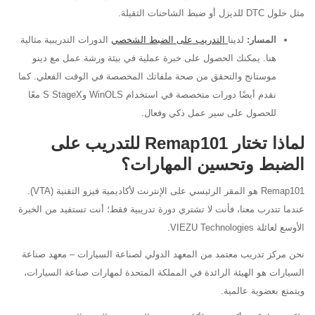
مثل حلول DTC للديزل أو ضبط الشاحنات الثقيلة.
المسار:
لدينا
التدريب على الضبط الشخصي
الدورات التدريبية مثالية
هنا. يمكنك الحصول على خبرة عملية في بيئة ورشة عمل مع دينو
موستانج والتحقق من صحة ملفاتك المخصصة في الوقت الفعلي. كما
نقدم أيضًا دورات متخصصة في استخدام WinOLS وS StageX معًا
للحصول على سير عمل ذكي وفعال.
لماذا تختار Remap101 للتدريب على
الضبط وتحسين المهارات؟
Remap101 هو المقر الرئيسي على الإنترنت لأكاديمية فيزو التقنية (VTA).
عندما تتدرب معنا، فأنت لا تشتري دورة تدريبية فقط؛ أنت تستفيد من الخبرة
الأوسع لعائلة VIEZU Technologies.
نحن مركز تدريب معتمد من المعهد الدولي لصناعة السيارات – معهد صناعة
السيارات هو الهيئة الرائدة في المملكة المتحدة لمهارات صناعة السيارات،
ويتمتع بعضوية عالمية.