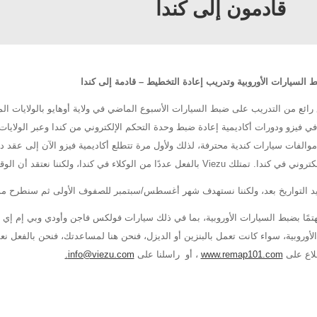
قادمون إلى كندا
السيارات الأوروبية وتدريب إعادة التخطيط – قادمة إلى كندا
رائع من التدريب على ضبط السيارات الأسبوع الماضي في ولاية أوهايو بالولايات ال
ي فيزو ودورات أكاديمية إعادة ضبط وحدة التحكم الإلكتروني من كندا وعبر الولايات
موالفات سيارات كندية محترفة، لذلك ولأول مرة تتطلع أكاديمية فيزو الآن إلى عقد
فعل عددًا من الوكلاء في كندا، ولكننا نعتقد أن الوقت قد حان للمساعدة في الدورات التدريبية هناك أيضًا.
كيد التواريخ بعد، ولكننا نستهدف شهر أغسطس/سبتمبر للصفوف الأولى ثم سنطرح مواع
هتمًا بضبط السيارات الأوروبية، بما في ذلك سيارات فولكس فاجن وأودي وبي إم إ
لأوروبية، سواء كانت تعمل بالبنزين أو الديزل، فنحن هنا لمساعدتك، فنحن بالفعل نعقد
لاع على
www.remap101.com
، أو راسلنا على
info@viezu.com.