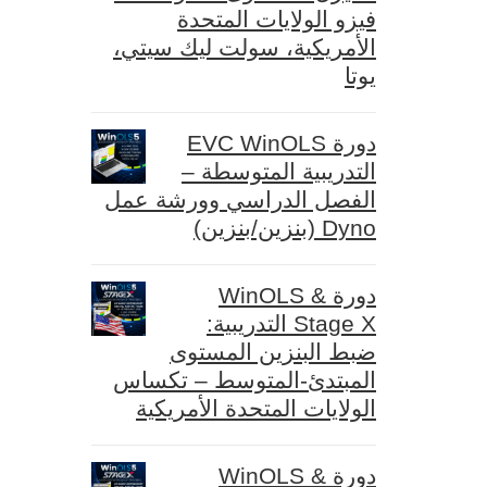
فيزو الولايات المتحدة
الأمريكية، سولت ليك سيتي،
يوتا
دورة EVC WinOLS
التدريبية المتوسطة –
الفصل الدراسي وورشة عمل
Dyno (بنزين/بنزين)
دورة WinOLS &
Stage X التدريبية:
ضبط البنزين المستوى
المبتدئ-المتوسط – تكساس
الولايات المتحدة الأمريكية
دورة WinOLS &