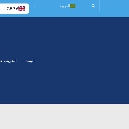
العربية
£ GBP
الينتك
التدريب ع