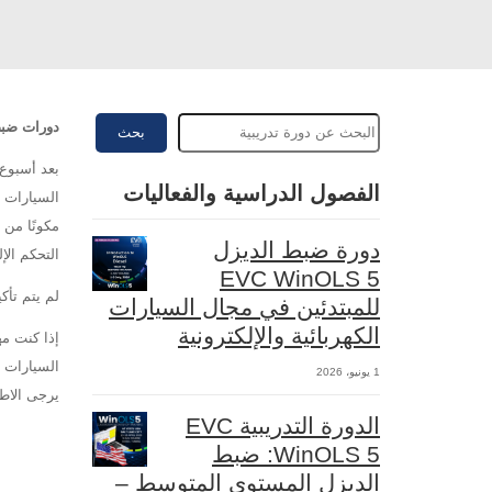
دورات ضبط 
بحث
بعد أسبوع 
الفصول الدراسية والفعاليات
السيارات ف
مكونًا من 
دورة ضبط الديزل
التحكم الإلكتروني في كندا. تمتلك Viezu بال
EVC WinOLS 5
لم يتم تأ
للمبتدئين في مجال السيارات
الكهربائية والإلكترونية
إذا كنت م
السيارات ا
1 يونيو، 2026
يرجى الاط
الدورة التدريبية EVC
WinOLS 5: ضبط
الديزل المستوى المتوسط –