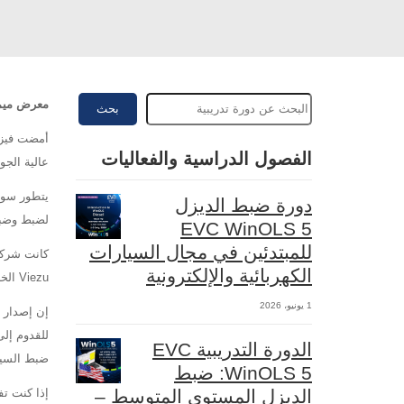
معرض ميمز
بحث
أمضت فيزو
الفصول الدراسية والفعاليات
عالية الج
يتطور سوق
دورة ضبط الديزل
لضبط وضبط
EVC WinOLS 5
للمبتدئين في مجال السيارات
الكهربائية والإلكترونية
Viezu الخاصة بدورات الضبط، والدروس، والبرمجيات، ودورات كتابة خرائط وحدة التحكم الإلكتروني.
1 يونيو، 2026
للقدوم إلى
الدورة التدريبية EVC
ضبط السيا
WinOLS 5: ضبط
الديزل المستوى المتوسط –
إذا كنت ت