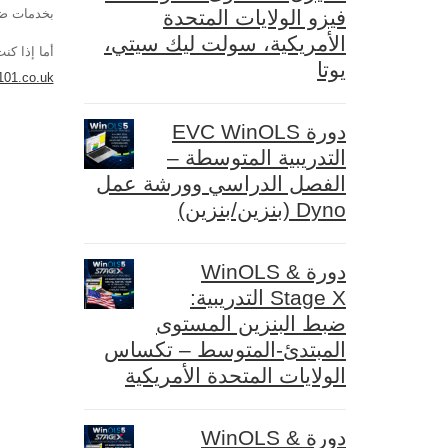
فيزو الولايات المتحدة
بخدمات ضب
الأمريكية، سولت ليك سيتي،
أما إذا كن
يوتا
01.co.uk.
دورة EVC WinOLS
التدريبية المتوسطة –
الفصل الدراسي وورشة عمل
Dyno (بنزين/بنزين)
دورة WinOLS &
Stage X التدريبية:
ضبط البنزين المستوى
المبتدئ-المتوسط – تكساس
الولايات المتحدة الأمريكية
دورة WinOLS &