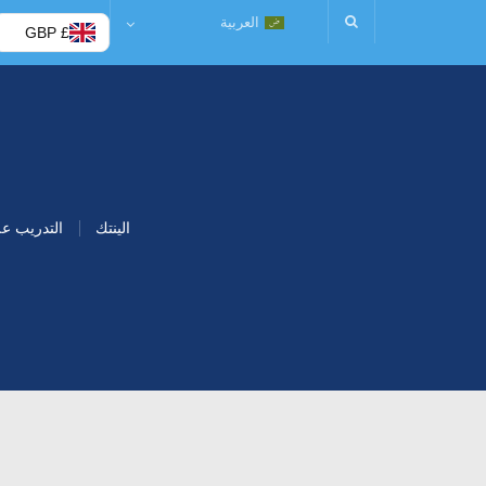
العربية
£ GBP
الينتك
التدريب ع