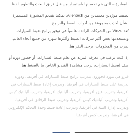
المعايرة – التي يتم تحسينها باستمرار من قبل فريق البحث والتطوير لدينا.
بصفتنا مورّدين معتمدين من Alientech، يمكننا تقديم المشورة المستمرة
بشأن أحدث مجموعة من أدوات الضبط والبرامج.
تُعد Viezu من الشركات الرائدة عالمياً في توفير برامج ضبط السيارات،
وتستخدمها بعض أكبر شركات الضبط وأكثرها شهرة من جميع أنحاء العالم.
لمزيد من المعلومات، يرجى النقر
هنا.
إذا كنت ترغب في معرفة المزيد عن تعلم ضبط السيارات، أو حضور دورة أو
صف لضبط السيارات، يرجى مشاهدة الفيديو الخاص بنا بالضغط
هنا.
فيزو هي مورد فخورون بتدريب برامج ضبط السيارات في أفريقيا، ودورة
تدريبية على ضبط السيارات في أفريقيا، وتدريب إعادة ضبط السيارات في
أفريقيا، وتدريب فيزو أفريقيا، وتدريب أليانتيك أفريقيا، وتدريب أليانتيك كيس
أفريقيا وتدريب أليانتيك كيس أفريقيا، وتدريب ضبط الرقائق في أفريقيا،
وتدريب إدارة البيئة في أفريقيا، وتدريب إعادة ضبط وحدة التحكم الإلكتروني
في أفريقيا، وتدريب كيس أفريقيا