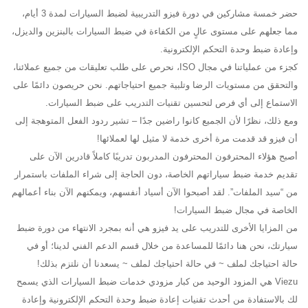
حضر خمسة مشاركين في دورة فيزو التدريبية لضبط السيارات لمدة 3 أيام،
مما جعلهم على مستوى عالٍ من الكفاءة في ضبط السيارات بالبنزين والديزل،
وإعادة ضبط وحدة التحكم الإلكترونية.
كجزء من عملياتنا في مجال ISO، نحرص على طلب تعليقات من جميع عملائنا،
والتحقق من مستويات الرضا وتلبية جميع احتياجاتهم. نحن حريصون دائمًا على
الاستماع إلى أي فرص لتحسين تقنيات التدريب على ضبط السيارات.
ومع ذلك، نظرًا لأن الجميع كانوا راضين جدًا – تشير ردود الفعل المتوهجة إلى
أن فيزو قد قدمت مرة أخرى خدمة لا مثيل لها لعملائها!
أصبح هؤلاء المحترفون المحترفون المدربون تدريبًا كاملاً قادرين الآن على
تقديم خدمة ضبط سياراتهم الخاصة، دون الحاجة إلى شراء الملفات باستمرار
من “سيد الملفات”. لقد أصبحوا الآن أسياد أنفسهم، ويمكنهم الآن بناء أعمالهم
الخاصة في مجال ضبط السيارات!
من المزايا الأخرى للتدريب على يد فيزو هي أنه بمجرد الانتهاء من دورة ضبط
سيارتك، نحن هنا دائمًا للمساعدة من خلال قسم الدعم الفني لدينا؛ أو في
حالة احتياجك لملف ~ في حالة احتياجك لملف ~ يسعدنا أن نلتزم بذلك!
Viezu هي المزود الوحيد من كبار مزودي خدمات ضبط السيارات الذي يسمح
لك بالاستفادة من أحدث تقنيات إعادة ضبط وحدة التحكم الإلكترونية وإعادة