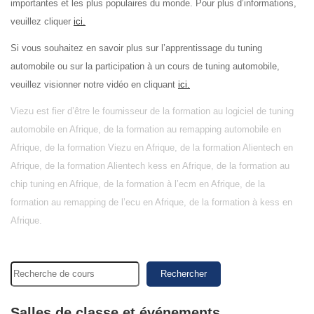
importantes et les plus populaires du monde. Pour plus d’informations,
veuillez cliquer
ici.
Si vous souhaitez en savoir plus sur l’apprentissage du tuning
automobile ou sur la participation à un cours de tuning automobile,
veuillez visionner notre vidéo en cliquant
ici.
Viezu est fier d’être le fournisseur de la formation au logiciel de tuning
automobile en Afrique, de la formation au remapping automobile en
Afrique, de la formation Viezu en Afrique, de la formation Alientech en
Afrique, de la formation Alientech kess en Afrique, de la formation au
chip tuning en Afrique, de la formation à l’ecm en Afrique, de la
formation au remapping de l’ecu en Afrique, de la formation à kess en
Afrique.
Rechercher
Salles de classe et événements