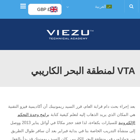
قائمة
العربية
£ GBP
VTA لمنطقة البحر الكاريبي
بعد إجراء بحث دام قرابة العام، قرر السيد ريمونينك أن أكاديمية فيزو التقنية
هي المكان الذي يريد الذهاب إليه لتعلم كيفية كتابة
برامج وحدة التحكم
الإلكترونية
للسيارات بكفاءة، لذا فقد حجز مكانًا في أوائل يناير 2013 ووصل
إلى منشأة التدريب الخاصة بنا في بداية فبراير بعد أن سافر طوال الطريق
من جوادلوب في منطقة البحر الكاريبي. كان السيد ريمونينك قد بدأ بالفعل