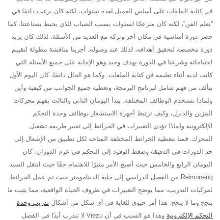
في كتابة الملفات على أساس العميل لعدة سنوات، لكنه كان يرغب دائمًا في
“تعلم الفن”، لكنه كان منزعجًا لسنوات بسبب الضباب الذي يحيط بصناعتنا، كما
حضر دورة أساسية في مكان آخر وتركه مع العديد من الأسئلة، لذلك كان يريد
دورة مخصصة لتحقيق أهدافه، لذلك عند وصوله، أجرينا مناقشة مطولة لتقييم
احتياجاته وشرعنا في الدورة بهدف وحيد وهو الإجابة على جميع الأسئلة التي
كانت لديه أثناء تعليمه فن كتابة الملفات. وكما هو الحال دائمًا، كان اليوم الأول
يتألف من فهم شامل لبرنامج البرمجة، وتغطية جميع الجوانب من كيفية وأين
ولماذا نستخدم الوظائف المختلفة. يبدأ اليومان الثاني والثالث بفهم محركات
البنزين والديزل، وكيف ترتبط أجهزة الاستشعار بوظائف وحدة التحكم
الإلكترونية ولماذا تؤدي التغييرات في الخرائط إلى تغيير طريقة تشغيل
المحرك. قمنا بتغطية الخرائط المختلفة المتاحة لكل تطبيق من الإشعال إلى
حد الدورات في الدقيقة وضغط الوقود إلى التحكم في عزم الدوران. كان
اليومان الرابع والخامس حيث أصبح الأمر مثيرًا للاهتمام حقًا حيث انتقل السيد
Reimonenq من الفصل الدراسي إلى خلية الدينامومتر حيث تم عمل الخرائط
لمركبات التدريب، مما يوضح التغييرات في ظروف الحياة الواقعية، مما يثبت ما
ينجح وما لا ينجح. هذا أمر حيوي للغاية في أي شكل من أشكال
تدريب وحدة
التحكم الإلكترونية
وهذا هو السبب في أن Viezu لا تتدرب أبدًا في الفصل