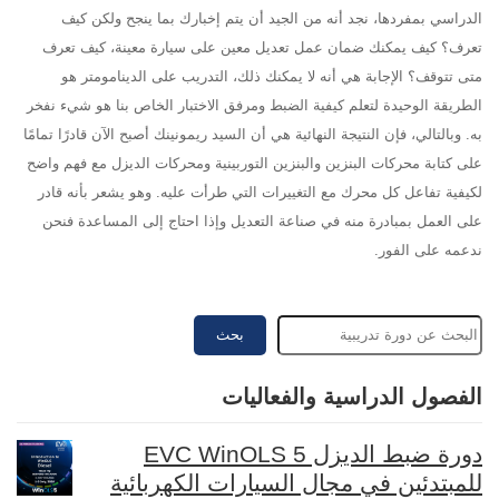
الدراسي بمفردها، نجد أنه من الجيد أن يتم إخبارك بما ينجح ولكن كيف
تعرف؟ كيف يمكنك ضمان عمل تعديل معين على سيارة معينة، كيف تعرف
متى تتوقف؟ الإجابة هي أنه لا يمكنك ذلك، التدريب على الدينامومتر هو
الطريقة الوحيدة لتعلم كيفية الضبط ومرفق الاختبار الخاص بنا هو شيء نفخر
به. وبالتالي، فإن النتيجة النهائية هي أن السيد ريمونينك أصبح الآن قادرًا تمامًا
على كتابة محركات البنزين والبنزين التوربينية ومحركات الديزل مع فهم واضح
لكيفية تفاعل كل محرك مع التغييرات التي طرأت عليه. وهو يشعر بأنه قادر
على العمل بمبادرة منه في صناعة التعديل وإذا احتاج إلى المساعدة فنحن
ندعمه على الفور.
بحث
الفصول الدراسية والفعاليات
دورة ضبط الديزل EVC WinOLS 5
للمبتدئين في مجال السيارات الكهربائية