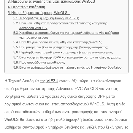
Ημερομηνίες έναρξης της νέας εκπαίδευσης WinOLS
Περαιτέρω κατάρτιση
Νέα μαθήματα κατάρτισης WinOLS: .
Τι δρομολογεί η Τεχνική Ακαδημία VIEZU;
Ποια νέα μαθήματα προσφέρονται στο πλαίσιο της κατάρτισης
Advanced WinOLS;
Χρειάζομαι προαπαιτούμενα για να παρακολουθήσω τα νέα μαθήματα
για προχωρημένους;
Πότε θα ξεκινήσουν τα νέα μαθήματα κατάρτισης WinOLS;
Πού μπορώ να βρω τα μαθήματα αρχικής βασικής κατάρτισης;
Περιλαμβάνουν τα μαθήματα κατάρτισης εξέταση ή πιστοποιητικό;
Είναι νόμιμη η διαγραφή DPF και εκπομπών ρύπων σε όλες τις χώρες;
Πώς παραδίδονται τα μαθήματα;
Είναι τα μαθήματα διαθέσιμα σε πελάτες εκτός του Ηνωμένου Βασιλείου;
Η Τεχνική Ακαδημία
της VIEZU
εγκαινιάζει τώρα μια ολοκαίνουργια
σειρά μαθημάτων κατάρτισης Advanced EVC WinOLS για να σας
βοηθήσει να μάθετε να γράφετε λογισμικό διαγραφής DPF με το
λογισμικό συντονισμού και επαναπροσδιορισμού WinOLS. Αυτή η νέα
σειρά εκπαιδευτικών μαθημάτων αναπροσαρμογής και συντονισμού
WinOLS θα βασιστεί στα ήδη πολύ δημοφιλή διαδικτυακά εκπαιδευτικά
μαθήματα συντονισμού κινητήρων βενζίνης και ντίζελ που ξεκίνησαν το