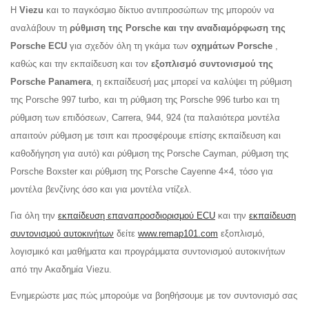
Η
Viezu
και το παγκόσμιο δίκτυο αντιπροσώπων της μπορούν να
αναλάβουν τη
ρύθμιση της Porsche και την αναδιαμόρφωση της
Porsche ECU
για σχεδόν όλη τη γκάμα των
οχημάτων Porsche
,
καθώς και την εκπαίδευση και τον
εξοπλισμό συντονισμού
της
Porsche Panamera
, η εκπαίδευσή μας μπορεί να καλύψει τη ρύθμιση
της Porsche 997 turbo, και τη ρύθμιση της Porsche 996 turbo και τη
ρύθμιση των επιδόσεων, Carrera, 944, 924 (τα παλαιότερα μοντέλα
απαιτούν ρύθμιση με τσιπ και προσφέρουμε επίσης εκπαίδευση και
καθοδήγηση για αυτό) και ρύθμιση της Porsche Cayman, ρύθμιση της
Porsche Boxster και ρύθμιση της Porsche Cayenne 4×4, τόσο για
μοντέλα βενζίνης όσο και για μοντέλα ντίζελ.
Για όλη την
εκπαίδευση επαναπροσδιορισμού ECU
και την
εκπαίδευση
συντονισμού αυτοκινήτων
δείτε
www.remap101.com
εξοπλισμό,
λογισμικό και μαθήματα και προγράμματα συντονισμού αυτοκινήτων
από την Ακαδημία Viezu.
Ενημερώστε μας πώς μπορούμε να βοηθήσουμε με τον συντονισμό σας