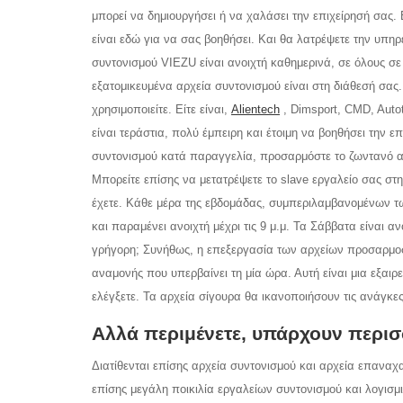
μπορεί να δημιουργήσει ή να χαλάσει την επιχείρησή σας.
είναι εδώ για να σας βοηθήσει. Και θα λατρέψετε την υπ
συντονισμού VIEZU είναι ανοιχτή καθημερινά, σε όλους σε
εξατομικευμένα αρχεία συντονισμού είναι στη διάθεσή σας
χρησιμοποιείτε. Είτε είναι,
Alientech
, Dimsport, CMD, Auto
είναι τεράστια, πολύ έμπειρη και έτοιμη να βοηθήσει την 
συντονισμού κατά παραγγελία, προσαρμόστε το ζωντανό α
Μπορείτε επίσης να μετατρέψετε το slave εργαλείο σας στη
έχετε. Κάθε μέρα της εβδομάδας, συμπεριλαμβανομένων τω
και παραμένει ανοιχτή μέχρι τις 9 μ.μ. Τα Σάββατα είναι ανο
γρήγορη; Συνήθως, η επεξεργασία των αρχείων προσαρμοσμ
αναμονής που υπερβαίνει τη μία ώρα. Αυτή είναι μια εξαιρε
ελέγξετε. Τα αρχεία σίγουρα θα ικανοποιήσουν τις ανάγκε
Αλλά περιμένετε, υπάρχουν περισ
Διατίθενται επίσης αρχεία συντονισμού και αρχεία επαναχ
επίσης μεγάλη ποικιλία εργαλείων συντονισμού και λογισμι