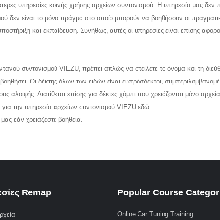
ότερες υπηρεσίες κοινής χρήσης αρχείων συντονισμού. Η υπηρεσία μας δεν 
μού δεν είναι το μόνο πράγμα στο οποίο μπορούν να βοηθήσουν οι πραγματι
υποστήριξη και εκπαίδευση. Συνήθως, αυτές οι υπηρεσίες είναι επίσης αφορο
ντανού συντονισμού VIEZU, πρέπει απλώς να στείλετε το όνομα και τη διεύ
βοηθήσει. Οι δέκτης όλων των ειδών είναι ευπρόσδεκτοι, συμπεριλαμβανομ
ς αλοιφής. Διατίθεται επίσης για δέκτες χόμπι που χρειάζονται μόνο αρχεία
α για την υπηρεσία αρχείων συντονισμού VIEZU εδώ
μας εάν χρειάζεστε βοήθεια.
σίες Remap
Popular Course Categor
Online Car Tuning Training
ρχεία