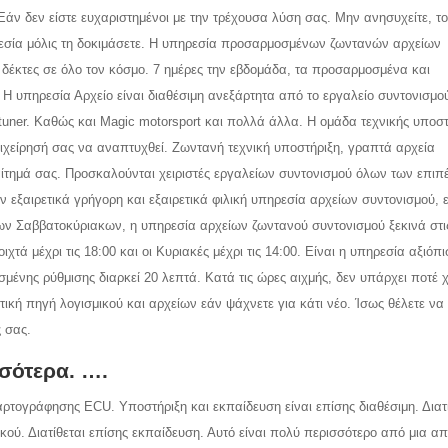
 Εάν δεν είστε ευχαριστημένοι με την τρέχουσα λύση σας. Μην ανησυχείτε, τ
ηρεσία μόλις τη δοκιμάσετε. Η υπηρεσία προσαρμοσμένων ζωντανών αρχείων
 δέκτες σε όλο τον κόσμο. 7 ημέρες την εβδομάδα, τα προσαρμοσμένα και
. Η υπηρεσία Αρχείο είναι διαθέσιμη ανεξάρτητα από το εργαλείο συντονισμο
tuner. Καθώς και Magic motorsport και πολλά άλλα. Η ομάδα τεχνικής υποστ
επιχείρησή σας να αναπτυχθεί. Ζωντανή τεχνική υποστήριξη, γραπτά αρχεία
ίτημά σας. Προσκαλούνται χειριστές εργαλείων συντονισμού όλων των επιπ
ν εξαιρετικά γρήγορη και εξαιρετικά φιλική υπηρεσία αρχείων συντονισμού, 
ν Σαββατοκύριακων, η υπηρεσία αρχείων ζωντανού συντονισμού ξεκινά στις
ιχτά μέχρι τις 18:00 και οι Κυριακές μέχρι τις 14:00. Είναι η υπηρεσία αξιόπι
ένης ρύθμισης διαρκεί 20 λεπτά. Κατά τις ώρες αιχμής, δεν υπάρχει ποτέ 
τική πηγή λογισμικού και αρχείων εάν ψάχνετε για κάτι νέο. Ίσως θέλετε να 
ς σας.
σότερα. ….
αρτογράφησης ECU. Υποστήριξη και εκπαίδευση είναι επίσης διαθέσιμη. Διατί
κού. Διατίθεται επίσης εκπαίδευση. Αυτό είναι πολύ περισσότερο από μια α