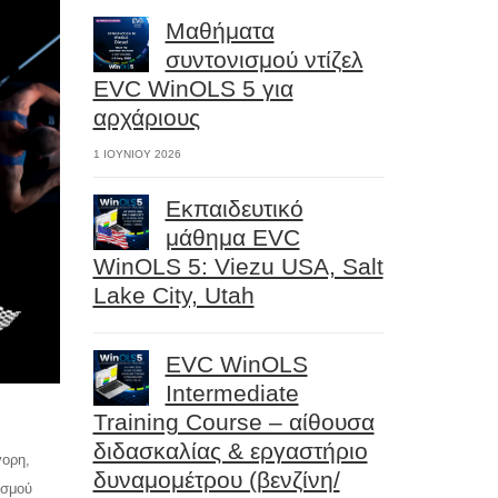
Μαθήματα
συντονισμού ντίζελ
EVC WinOLS 5 για
αρχάριους
1 ΙΟΥΝΊΟΥ 2026
Εκπαιδευτικό
μάθημα EVC
WinOLS 5: Viezu USA, Salt
Lake City, Utah
EVC WinOLS
Intermediate
Training Course – αίθουσα
διδασκαλίας & εργαστήριο
γορη,
δυναμομέτρου (βενζίνη/
ισμού