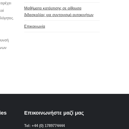
παρέχει
Μαθήματα κατάρτισης σε αίθουσα
κοί
διδασκαλίας για συντονισμό αυτοκινήτων
λόγητες.
Επικοινωνία
θυνσή
ένων
ies
Επικοινωνήστε μαζί μας
Tel: +44 (0) 1789774444