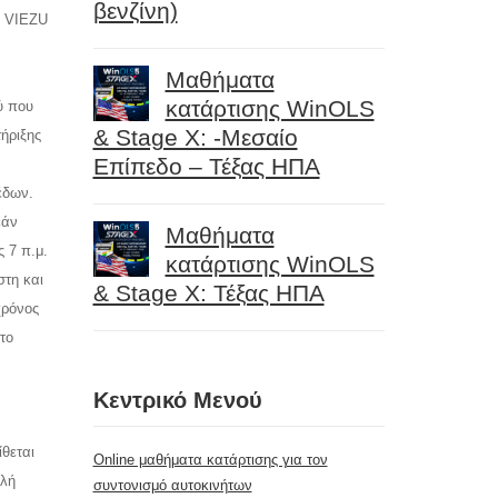
βενζίνη)
ο VIEZU
Μαθήματα
κατάρτισης WinOLS
ύ που
& Stage X: -Μεσαίο
ήριξης
Επίπεδο – Τέξας ΗΠΑ
έδων.
εάν
Μαθήματα
 7 π.μ.
κατάρτισης WinOLS
στη και
& Stage X: Τέξας ΗΠΑ
χρόνος
το
Κεντρικό Μενού
θεται
Online μαθήματα κατάρτισης για τον
πλή
συντονισμό αυτοκινήτων