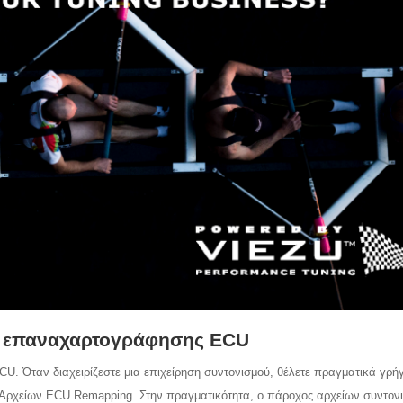
ων επαναχαρτογράφησης ECU
. Όταν διαχειρίζεστε μια επιχείρηση συντονισμού, θέλετε πραγματικά γρή
ι Αρχείων ECU Remapping. Στην πραγματικότητα, ο πάροχος αρχείων συντον