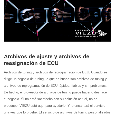
Archivos de ajuste y archivos de
reasignación de ECU
Archivos de tuning y archivos de reprogramación de ECU. Cuando se
dirige un negocio de tuning, lo que se busca son archivos de tuning y
archivos de reprogramación de ECU rápidos, fiables y sin problemas.
De hecho, el proveedor de archivos de tuning puede hacer o deshacer
el negocio. Si no está satisfecho con su solución actual, no se
preocupe, VIEZU está aquí para ayudarle. Y le encantará el servicio
una vez que lo pruebe. El servicio de archivos de tuning personalizados