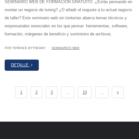
SEMINARIO WEB DE FORMACIÓN GRATUITO. ¿Estás pensando en
montar un negocio de tuning? ¿O añadir el reajuste a tu actual negocio
de taller? Este seminario web sin tonterías abarca temas técnicos y
empresariales esenciales en los que pensar: herramientas, software,
formación, márgenes de beneficio y suministro de archivos.
|
POR TERENCE BYTHEWAY
SEMINARIOS WEB
DETALLE
»
1
2
3
...
10
...