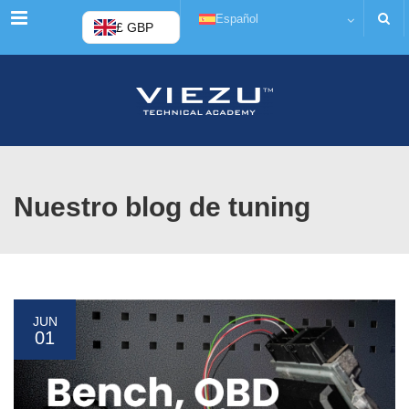
Menú
Español
£ GBP
Nuestro blog de tuning
JUN
01