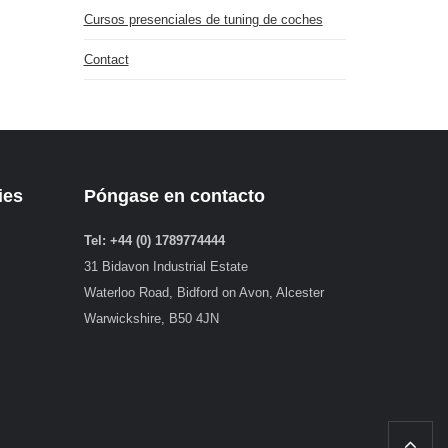
Cursos presenciales de tuning de coches
Contact
ies
Póngase en contacto
Tel: +44 (0) 1789774444
31 Bidavon Industrial Estate
Waterloo Road, Bidford on Avon, Alcester
Warwickshire, B50 4JN