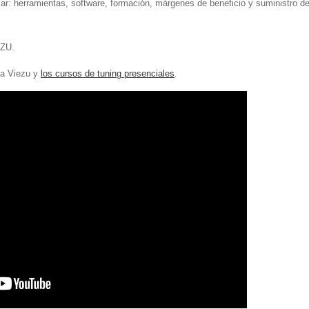
ar: herramientas, software, formación, márgenes de beneficio y suministro d
EZU.
a Viezu y
los cursos de tuning presenciales
.