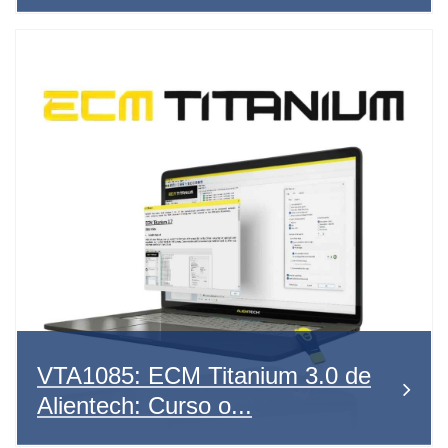
VTA1085: ECM Titanium 3.0 de
Alientech: Curso o...