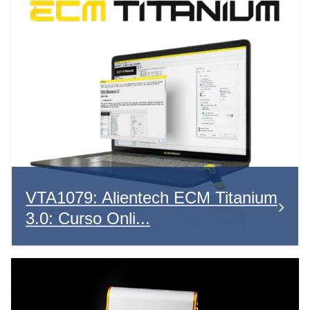
VTA1079: Alientech ECM Titanium
3.0: Curso Onli...