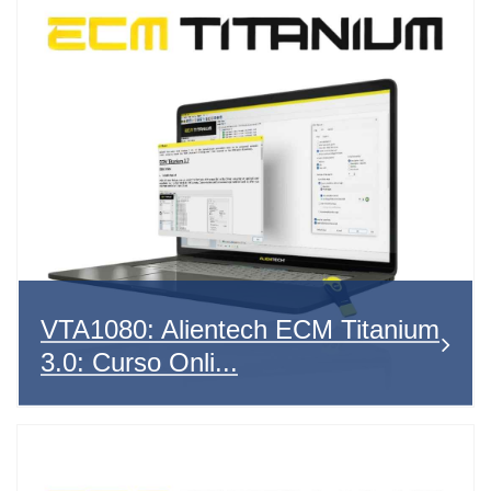
VTA1080: Alientech ECM Titanium
3.0: Curso Onli...