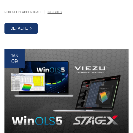
|
POR KELLY ACCENTUATE
INSIGHTS
DETALHE
JAN
09