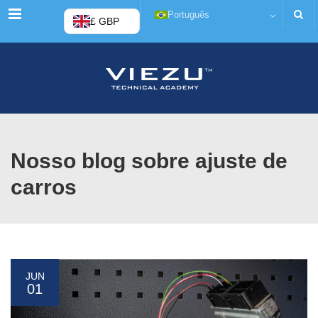
Menu
Português
£ GBP
Nosso blog sobre ajuste de
carros
JUN
01