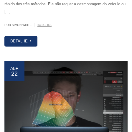
rápido dos três métodos. Ele não requer a desmontagem do veículo ou
[…]
|
POR SIMON WHITE
INSIGHTS
DETALHE
ABR
22