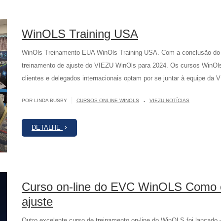
WinOLS Training USA
WinOls Treinamento EUA WinOls Training USA. Com a conclusão do S
treinamento de ajuste do VIEZU WinOls para 2024. Os cursos WinOls
clientes e delegados internacionais optam por se juntar à equipe da V
.
|
POR LINDA BUSBY
CURSOS ONLINE WINOLS
VIEZU NOTÍCIAS
DETALHE
Curso on-line do EVC WinOLS Como cop
ajuste
Outro excelente curso de treinamento on-line do WinOLS foi lança