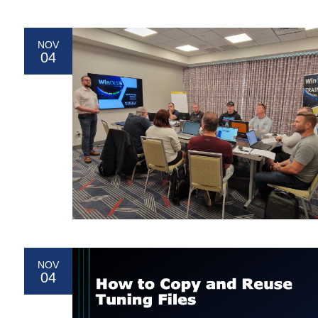
NOV
04
NOV
04