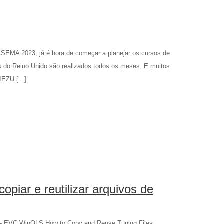
EMA 2023, já é hora de começar a planejar os cursos de
 do Reino Unido são realizados todos os meses. E muitos
IEZU [...]
iar e reutilizar arquivos de
do – EVC WinOLS How to Copy and Reuse Tuning Files