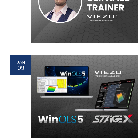
JAN
09