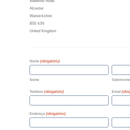
Waterloo Road
Alcester
Warwickshire
B50 4JN
United Kingdom
(obrigatório)
Nome
Nome
Sobrenom
(obrigatório)
(obri
Telefone
Email
(obrigatório)
Endereço