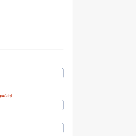
e
gatório)