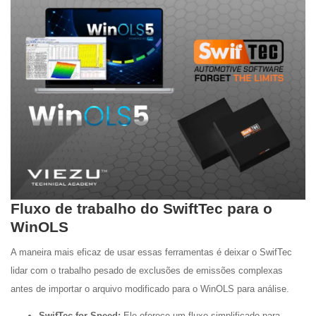
Fluxo de trabalho do SwiftTec para o
WinOLS
A maneira mais eficaz de usar essas ferramentas é deixar o SwifTec
lidar com o trabalho pesado de exclusões de emissões complexas
antes de importar o arquivo modificado para o WinOLS para análise.
SwifTec for Speed:
Ele oferece um fluxo simplificado para