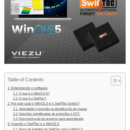
Table of Contents
Entendendo o software
O que é o WinOLS 5?
O que é o SwifTec?
Por que usar o WinOLS e o SwifTec juntos?
Velocidade e precisão na identificação de mapas
Soluções simplificadas de emissões e DTC
Desconstrução de arquivos para aprendizado
Usando o SwifTec e o WinOLS
Fluxo de trabalho do SwiftTec para o WinOLS