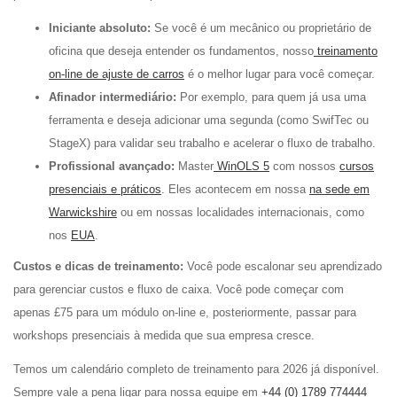
Iniciante absoluto:
Se você é um mecânico ou proprietário de
oficina que deseja entender os fundamentos, nosso
treinamento
on-line de ajuste de carros
é o melhor lugar para você começar.
Afinador intermediário:
Por exemplo, para quem já usa uma
ferramenta e deseja adicionar uma segunda (como SwifTec ou
StageX) para validar seu trabalho e acelerar o fluxo de trabalho.
Profissional avançado:
Master
WinOLS 5
com nossos
cursos
presenciais e práticos
. Eles acontecem em nossa
na sede em
Warwickshire
ou em nossas localidades internacionais, como
nos
EUA
.
Custos e dicas de treinamento:
Você pode escalonar seu aprendizado
para gerenciar custos e fluxo de caixa. Você pode começar com
apenas £75 para um módulo on-line e, posteriormente, passar para
workshops presenciais à medida que sua empresa cresce.
Temos um calendário completo de treinamento para 2026 já disponível.
Sempre vale a pena ligar para nossa equipe em
+44 (0) 1789 774444