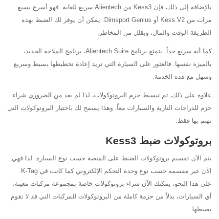
بالإضافة إلى ذلك، فإن Kess3 من Alientech سريع للغاية. فهو أسرع بسبع
مرات من Kess V2 أو Dimsport Genius. يمكن أن يوفر لك الضبط بهذه
الطريقة الوقت والمال، ويقلل من المخاطر.
كما أنه سريع جداً. يتمتع برنامج Alientech Suite، برنامج الملاحة الجديد،
بالميزة نفسها. فالعثور على السيارة التي تريد إعادة تخطيطها بسيط وسريع
وسهل مع هذه الخدمة.
علاوة على ذلك، تم تبسيط حزم البروتوكولات، لذا لم يعد من الضروري شراء
حزم للدراجات النارية والسيارات معاً. وهذا يسمح لك باختيار البروتوكولات التي
تهتم بها فقط.
بروتوكولات ضبط Kess3
يتم الآن تقسيم بروتوكولات الضبط على المنصة حسب نوع السيارة. لذا فهي
الآن غير مقسمة حسب نوع وحدة التحكم الإلكتروني كما كانت في K-Tag.
على هذا النحو، يمكنك الآن شراء بروتوكولات خاصة بمجموعة مركبات معينة،
أي السيارات، بدلاً من حزمة كاملة من البروتوكولات للمركبات التي قد لا تقوم
بضبطها.