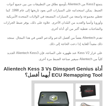
يتمتع Kess3 من Alientech بأوسع نطاق من التطبيقات من بين جميع أدوات
الضبط. يمكن استخدامه على السيارات التي يعود تاريخها إلى عام 1998. كما
تغطي مجموعة واسعة من السيارات المصنعة في الولايات المتحدة الأمريكية
وأوروبا وآسيا والعديد من البلدان الأخرى. علاوة على ذلك، يوفر ضبط الجرارات
والشاحنات تغطية أكبر من أي أداة أخرى.
تقدم Alientech بعضاً من أفضل الدعم والدعم الفني في هذا المجال. ستجد
ذلك مفيداً للغاية إذا دعت الحاجة إلى ذلك.
على غرار Kess V2 عند ظهوره على الساحة، فإن Alientech Kess3 الجديد
كلياً من Alientech سيغير صناعة الضبط مرة أخرى.
أداة Alientech Kess 3 Vs Dimsport Genius
ECU Remapping Tool أيهما أفضل؟