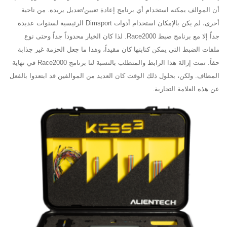
أن الموالف يمكنه استخدام أي برنامج إعادة تعيين/تعديل يريده. من ناحية
أخرى، لم يكن بالإمكان استخدام أدوات Dimsport الرئيسية لسنوات عديدة
جداً إلا مع برنامج ضبط Race2000. لذا كان الخيار محدوداً جداً وحتى نوع
ملفات الضبط التي يمكن كتابتها كان مقيداً، وهذا ما جعل الحزمة غير جذابة
حقاً. تمت إزالة هذا الرابط والمتطلب بالنسبة لنا برنامج Race2000 في نهاية
المطاف. ولكن، بحلول ذلك الوقت كان العديد من الموالفين قد ابتعدوا بالفعل
عن هذه العلامة التجارية.