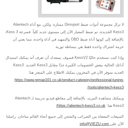
لا تزال مجموعة أدوات ضبط Dimsport ممتازة. ولكن، مع أداة Alientech
Kess3 الجديدة، تم ضبط المعيار الآن إلى مستوى جديد كلياً. فسرعة Kess 3،
بالإضافة إلى كونها أداة ضبط OBD والتمهيد في أداة واحدة، مما يعني أن
حزمة اشتراك واحدة فقط هي ببساطة ثورية.
وإذا كنت تستخدم حاليًا KessV2 فسوف يسعدك أن تعرف أنه يمكنك استبدال
أداتك الحالية ببعض الخصومات الكبيرة جدًا مقابل Kess3 الجديد. Kess3
الجديد متوفر الآن في المخزون يمكنك الاطلاع على المتجر هنا:
https://www.remap101.co.uk/product-category/professional-tuning-
tools/alientech-kess3/
ويمكنك مشاهدة المزيد، بالإضافة إلى مقاطع فيديو تدريبية لـ Alientech
Kess3 هنا:
https://alientech-kess3.co.uk/
المبيعات المعفاة من الضرائب والشحن إلى جميع أنحاء العالم متاحان. راسلنا
الآن على
info@VIEZU.com