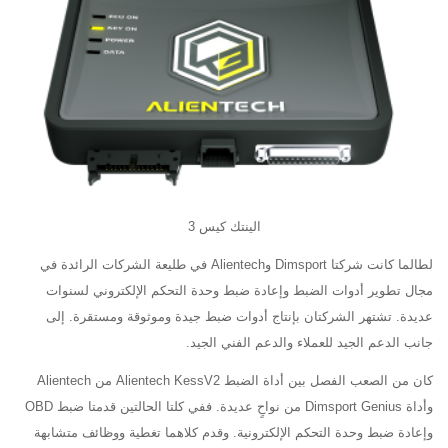
الينتك كيس 3
لطالما كانت شركتا Dimsport وAlientech في طليعة الشركات الرائدة في
مجال تطوير أدوات الضبط وإعادة ضبط وحدة التحكم الإلكتروني لسنوات
عديدة. تشتهر الشركتان بإنتاج أدوات ضبط جيدة وموثوقة ومستقرة. إلى
جانب الدعم الجيد للعملاء والدعم الفني الجيد.
كان من الصعب الفصل بين أداة الضبط Alientech KessV2 من Alientech
وأداة Dimsport Genius من نواحٍ عديدة. ففي كلتا الحالتين قدمتا ضبط OBD
وإعادة ضبط وحدة التحكم الإلكترونية. وقدم كلاهما تغطية ووظائف متشابهة