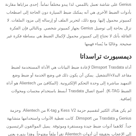
Genius على شاشة تعمل باللمس، لذا يبدو مختلفاً تماماً. إحدى مزاياها مقارنة
بأدوات الضبط الأخرى هي أنه يمكنك ضبط السيارة دون الحاجة إلى اصطحاب
كمبيوتر محمول إليها. ومع ذلك، لتحرير الملف أو إرساله إلى مزود الملفات. لا
تزال بحاجة إلى توصيل Genius بجهاز كمبيوتر شخصي. وبالتالي فإن الفكرة
القائلة بأنك لا تحتاج إلى كمبيوتر محمول لإكمال الضبط هي ببساطة فكرة غير
صحيحة. وغالبًا ما يُساء فهمها
ديمسبورت تراسداتا
أداة Dimsport Trasdata لإعادة ضبط البيانات هي الأداة المستخدمة لضبط
مقاعد البدلاء/التشغيل. يمكن أن يكون ذلك في وضع الخدمة أو ضبط وضع
التمهيد مباشرة إلى وحدة التحكم الإلكترونية. (المكافئ من Alientech هو أداة
الضبط K-TAG). أصبح اتصال Trasdata أبسط باستخدام مجسات ومحولات
إضافية.
لم يكن هناك الكثير لتقسيم حزمة Kess V2 و K-tag من Alientech. وحزمة
Genius و Trasdata من Dimsport. كانت تغطية الأدوات واستخدامها متشابهة
جداً. كلاهما أدوات ضبط جيدة ومستقرة وموثوقة. يميل الموالفون الرئيسيون
إلى الإعجاب بحقيقة أن أدوات Alientech تقرأ ملفاً مفتوحاً. وهذا بدوره يعني