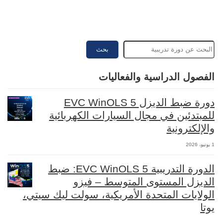
بحث
الفصول الدراسية والفعاليات
دورة ضبط الديزل EVC WinOLS 5
للمبتدئين في مجال السيارات الكهربائية
والإلكترونية
1 يونيو، 2026
الدورة التدريبية EVC WinOLS 5: ضبط
الديزل المستوى المتوسط – فيزو
الولايات المتحدة الأمريكية، سولت ليك سيتي،
يوتا