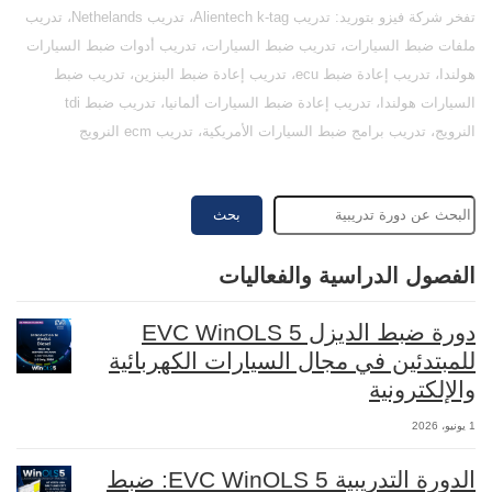
تفخر شركة فيزو بتوريد: تدريب Alientech k-tag، تدريب Nethelands، تدريب
ملفات ضبط السيارات، تدريب ضبط السيارات، تدريب أدوات ضبط السيارات
هولندا، تدريب إعادة ضبط ecu، تدريب إعادة ضبط البنزين، تدريب ضبط
السيارات هولندا، تدريب إعادة ضبط السيارات ألمانيا، تدريب ضبط tdi
النرويج، تدريب برامج ضبط السيارات الأمريكية، تدريب ecm النرويج
بحث
الفصول الدراسية والفعاليات
دورة ضبط الديزل EVC WinOLS 5
للمبتدئين في مجال السيارات الكهربائية
والإلكترونية
1 يونيو، 2026
الدورة التدريبية EVC WinOLS 5: ضبط