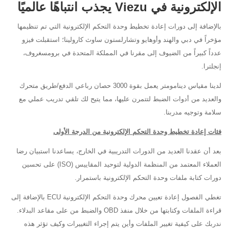
الإلكترونية في Viezu يجذب انتباهًا عالميًا
بالإضافة إلى دورات إعادة تخطيط وحدة التحكم الإلكترونية التي تم تنظيمها
مؤخراً في دبي والهند وأوهايو وتشارلستون ساوث كارولينا؛ استقبلت فيزو
عدداً كبيراً من الضيوف إلى مقرنا في المملكة المتحدة في برومسغروف،
إنجلترا.
لدينا مقياس دينامومتر يعمل بقوة 3000 حصان رباعي الدفع/طريق متحرك
والعديد من أدوات الضبط لتتمرن عليها، مما يتيح لك تلقي تدريب عملي مع
سلامة وتوجيه مدربنا.
فئات إعادة تخطيط وحدة التحكم الإلكترونية من الدرجة الأولى
بعد أن عقدنا العديد من الدورات التدريبية في الخارج، يساعدنا استبيان رضا
العملاء المعتمد من المنظمة الدولية لتوحيد المقاييس (ISO) على تحسين
دورات كتابة ملفات وحدة التحكم الإلكترونية باستمرار.
تغطي الفصول إعادة تعيين محرك وحدة التحكم الإلكترونية ECU بالإضافة إلى
قراءة الملفات وكتابتها من خلال منفذ OBD والضبط من على مقاعد البدلاء.
ندربك على كيفية تغيير الملفات وأين يتم إجراء التغييرات وكيف تؤثر هذه