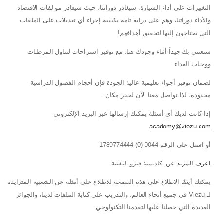
التغييرات على أداء السيارة. سيغادر دوراتنا، حيث سيغادر موالفات الاقتصاد
والأداء دوراتنا، وهم على دراية تامة بكيفية إجراء أي تعديلات على الملفات
التي يحتاجون إليها لتحقيق أهدافهم!
سنعتني بك جيداً أثناء وجودك هنا، مع توفير استراحات لتناول المرطبات
ووجبات الغداء.
لضمان توفير أجواء تعليمية عالية الجودة فإن أحجام الفصول الدراسية
محدودة، لذا تواصل معنا الآن لحجز مكان.
إذا كانت لديك أي أسئلة يمكنك إرسالها عبر البريد الإلكتروني
academy@viezu.com
أو اتصل على الرقم 0044 (0) 1789774444
اعرف المزيد
عن أكاديمية فيزو التقنية
يمكنك أيضًا الاطلاع على هذه الصفحة للاطلاع على أمثلة عن الشعبية المتزايدة
لـ Viezu في جميع أنحاء العالم، والتدريب على كتابة الملفات لدينا، والجوائز
العديدة التي حصلنا عليها لتقدمنا التكنولوجي.