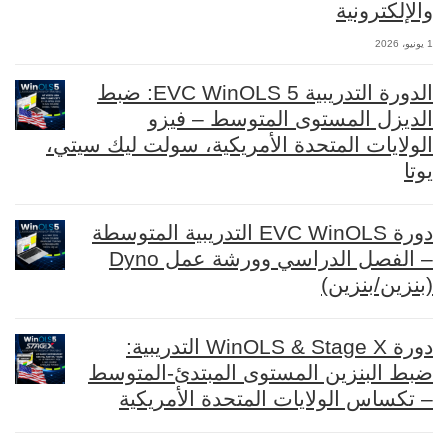
والإلكترونية
1 يونيو، 2026
الدورة التدريبية EVC WinOLS 5: ضبط
الديزل المستوى المتوسط – فيزو
الولايات المتحدة الأمريكية، سولت ليك سيتي،
يوتا
دورة EVC WinOLS التدريبية المتوسطة
– الفصل الدراسي وورشة عمل Dyno
(بنزين/بنزين)
دورة WinOLS & Stage X التدريبية:
ضبط البنزين المستوى المبتدئ-المتوسط
– تكساس الولايات المتحدة الأمريكية