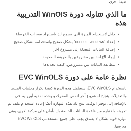
ضبط أخرى.
ما الذي تتناوله دورة
WinOlS
التدريبية
هذه
دليل لاستخدام الميزة التي تسمح لك باستيراد تغييرات الخريطة
إعداد “connect windows” بشكل صحيح واستخدامه بشكل صحيح
إضافة
البيانات المعدلة إلى مشروع آخر
إيجاد الإزاحة بين مشروعين بالطريقة الصحيحة
مطابقة البيانات بين مشروعين: كيفية تحديدها
نظرة عامة على دورة EVC WinOLS
باستخدام EVC WinOLS، ستعلمك هذه الدورة كيفية تكرار معلمات الضبط
والتعديلات بنجاح لمشروع آخر لنفس المحرك و
وحدة نقدية أوروبية. في
بالإضافة إلى توفير الوقت، تتيح لك هذه المهارة أيضًا إعادة استخدام ملف تم
تجربته واختباره من قاعدة البيانات الخاصة بك بأمان على
مركبة أخرى، وهي
مهارة قوية بشكل لا يصدق يجب على جميع مستخدمي EVC WinOLS
معرفتها.