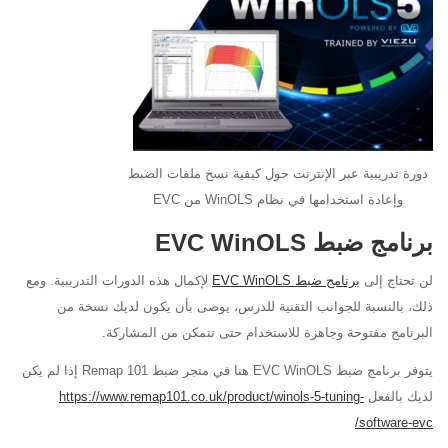
دورة تدريبية عبر الإنترنت حول كيفية نسخ ملفات الضبط
وإعادة استخدامها في نظام WinOLS من EVC
برنامج ضبط EVC WinOLS
لن تحتاج إلى
برنامج ضبط EVC WinOLS
لإكمال هذه الدورات التدريبية. ومع
ذلك، بالنسبة للجوانب التقنية للدرس، يوصى بأن يكون لديك نسخة من
البرنامج مفتوحة وجاهزة
للاستخدام
حتى تتمكن من المشاركة.
يتوفر برنامج ضبط EVC
WinOLS
هنا في متجر ضبط Remap 101 إذا لم
يكن
لديك بالفعل
https://www.remap101.co.uk/product/winols-5-tuning-
software-evc/