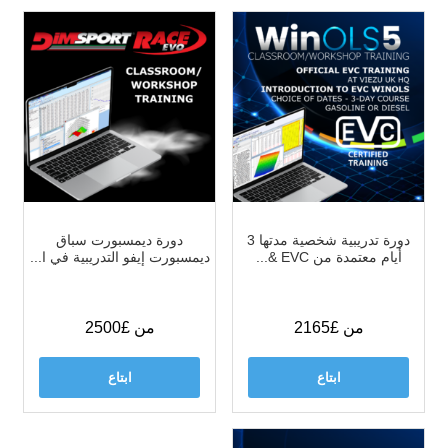
دورة تدريبية شخصية مدتها 3
دورة ديمسبورت سباق
أيام معتمدة من EVC &...
ديمسبورت إيفو التدريبية في ا...
من £2165
من £2500
ابتاع
ابتاع