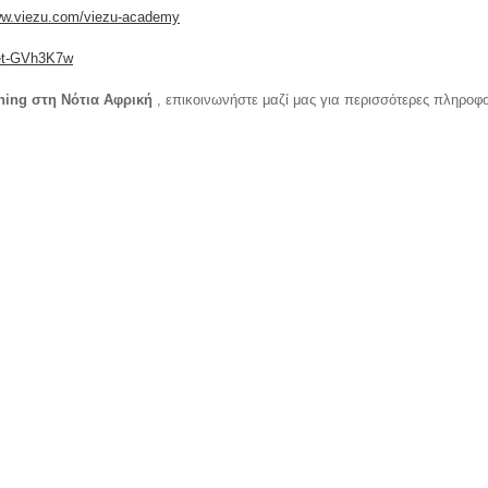
ww.viezu.com/viezu-academy
Aet-GVh3K7w
ning στη Νότια Αφρική
, επικοινωνήστε μαζί μας για περισσότερες πληροφο