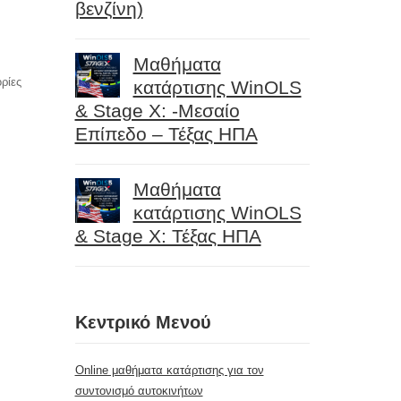
βενζίνη)
Μαθήματα
ρίες
κατάρτισης WinOLS
& Stage X: -Μεσαίο
Επίπεδο – Τέξας ΗΠΑ
Μαθήματα
κατάρτισης WinOLS
& Stage X: Τέξας ΗΠΑ
Κεντρικό Μενού
Online μαθήματα κατάρτισης για τον
συντονισμό αυτοκινήτων