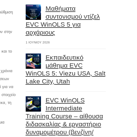
Μαθήματα
ρύθμιση
συντονισμού ντίζελ
EVC WinOLS 5 για
αρχάριους
ων στην
1 ΙΟΥΝΊΟΥ 2026
 και το
Εκπαιδευτικό
μάθημα EVC
 χρόνια
WinOLS 5: Viezu USA, Salt
ίσεων
Lake City, Utah
 για να
 στοιχείο
EVC WinOLS
ακα, τη
Intermediate
Training Course – αίθουσα
μια
διδασκαλίας & εργαστήριο
δυναμομέτρου (βενζίνη/