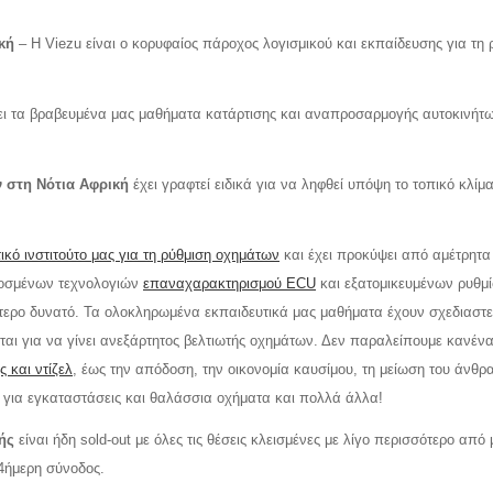
κή
– Η Viezu είναι ο κορυφαίος πάροχος λογισμικού και εκπαίδευσης για τη 
ρει τα βραβευμένα μας μαθήματα κατάρτισης και αναπροσαρμογής αυτοκινήτ
 στη Νότια Αφρική
έχει γραφτεί ειδικά για να ληφθεί υπόψη το τοπικό κλίμα
ικό ινστιτούτο μας για τη ρύθμιση οχημάτων
και έχει προκύψει από αμέτρητα
μοσμένων τεχνολογιών
επαναχαρακτηρισμού ECU
και εξατομικευμένων ρυθμ
ερο δυνατό. Τα ολοκληρωμένα εκπαιδευτικά μας μαθήματα έχουν σχεδιαστεί
αι για να γίνει ανεξάρτητος βελτιωτής οχημάτων. Δεν παραλείπουμε κανένα
ς και ντίζελ
, έως την απόδοση, την οικονομία καυσίμου, τη μείωση του άνθρ
 για εγκαταστάσεις και θαλάσσια οχήματα και πολλά άλλα!
ής
είναι ήδη sold-out με όλες τις θέσεις κλεισμένες με λίγο περισσότερο από 
 4ήμερη σύνοδος.