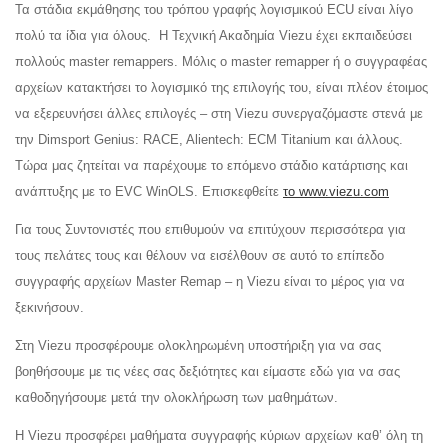
Τα στάδια εκμάθησης του τρόπου γραφής λογισμικού ECU είναι λίγο
πολύ τα ίδια για όλους. Η Τεχνική Ακαδημία Viezu έχει εκπαιδεύσει
πολλούς master remappers. Μόλις ο master remapper ή ο συγγραφέας
αρχείων κατακτήσει το λογισμικό της επιλογής του, είναι πλέον έτοιμος
να εξερευνήσει άλλες επιλογές – στη Viezu συνεργαζόμαστε στενά με
την Dimsport Genius: RACE, Alientech: ECM Titanium και άλλους.
Τώρα μας ζητείται να παρέχουμε το επόμενο στάδιο κατάρτισης και
ανάπτυξης με το EVC WinOLS. Επισκεφθείτε
το www.viezu.com
Για τους Συντονιστές που επιθυμούν να επιτύχουν περισσότερα για
τους πελάτες τους και θέλουν να εισέλθουν σε αυτό το επίπεδο
συγγραφής αρχείων Master Remap – η Viezu είναι το μέρος για να
ξεκινήσουν.
Στη Viezu προσφέρουμε ολοκληρωμένη υποστήριξη για να σας
βοηθήσουμε με τις νέες σας δεξιότητες και είμαστε εδώ για να σας
καθοδηγήσουμε μετά την ολοκλήρωση των μαθημάτων.
Η Viezu προσφέρει μαθήματα συγγραφής κύριων αρχείων καθ’ όλη τη