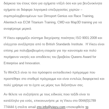
διάρκεια του έτους τόσο για οχήματα ντίζελ όσο και για βενζινοκίνητα
οχήματα σε διάφορα λογισμικά επεξεργασίας χαρτών –
συμπεριλαμβανομένων των Dimsport Genius και Race Training,
Alientech και ECM Titanium Training, CMD και Map3D training για να
αναφέρουμε μερικά.
Η Viezu εφαρμόζει σύστημα διαχείρισης ποιότητας ISO 9001:2008 και
ελέγχεται ανεξάρτητα από το British Standards Institute. Η Viezu είναι
επίσης μια πολυβραβευμένη εταιρεία για την καινοτομία και πολύ
περήφανοι νικητές και αποδέκτες του βραβείου Queens Award for
Enterprise and Innovation.
Το WinOLS είναι το πιο πρόσφατο εκπαιδευτικό πρόγραμμα που
προστέθηκε στο σταθερό πρόγραμμα και είναι εντελώς διαφορετικό και
πολύ χρήσιμο να το έχετε ως μέρος των δεξιοτήτων σας.
Αν θέλετε να συζητήσετε με τους ειδικούς ποιο ταξίδι είναι το
κατάλληλο για εσάς, επικοινωνήστε με τη Viezu στο 0044(0)1789
774444 ή στείλτε email
στο info@viezu.com
επισκεφθείτε
το