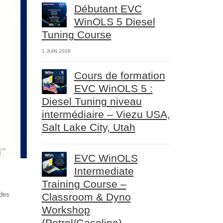
Débutant EVC
WinOLS 5 Diesel
Tuning Course
1 JUIN 2026
Cours de formation
EVC WinOLS 5 :
Diesel Tuning niveau
intermédiaire – Viezu USA,
Salt Lake City, Utah
EVC WinOLS
Intermediate
Training Course –
 des
Classroom & Dyno
Workshop
(Petrol/Gasoline)