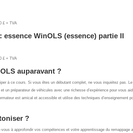
00 £ + TVA
: essence WinOLS (essence) partie II
00 £ + TVA
inOLS auparavant ?
ciper à ce cours. Si vous êtes un débutant complet, ne vous inquiétez pas. Le
 et un préparateur de véhicules avec une richesse d’expérience pour vous aid
ormateur est amical et accessible et utilise des techniques d’enseignement p
toniser ?
parez-vous à approfondir vos compétences et votre apprentissage du remappage 