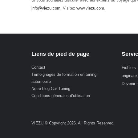
Si vous souhaitez discuter avec les experts du voyage qui
info@viezu.com
. Visitez
www.viezu.com
.
Liens de pied de page
Servi
Contact
Fichiers
Témoignages de formation en tuning
originaux
automobile
Devenir 
Notre blog Car Tuning
Conditions générales d’utilisation
VIEZU © Copyright 2026. All Rights Reserved.