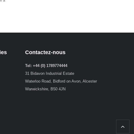
l à
ies
Contactez-nous
Tel: +44 (0) 1789774444
31 Bidavon Industrial Estate
Waterloo Road, Bidford on Avon, Alcester
Warwickshire, B50 4JN