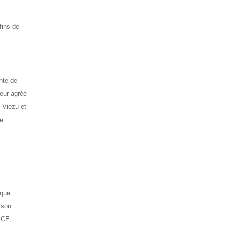
fins de
nte de
teur agréé
e Viezu et
re
ique
 son
ACE,