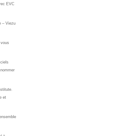
avec EVC
e – Viezu
 vous
ciels
n nommer
stitute.
e et
e ensemble