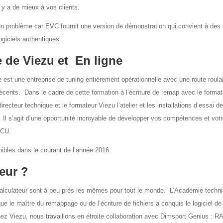
l y a de mieux à vos clients.
n problème car EVC fournit une version de démonstration qui convient à des 
giciels authentiques.
 de Viezu et En ligne
 est une entreprise de tuning entièrement opérationnelle avec une route roula
écents. Dans le cadre de cette formation à l’écriture de remap avec le forma
recteur technique et le formateur Viezu l’atelier et les installations d’essai d
 Il s’agit d’une opportunité incroyable de développer vos compétences et vot
ECU.
ibles dans le courant de l’année 2016.
eur ?
e calculateur sont à peu près les mêmes pour tout le monde. L’Académie techn
 le maître du remappage ou de l’écriture de fichiers a conquis le logiciel de
chez Viezu, nous travaillons en étroite collaboration avec Dimsport Genius : R