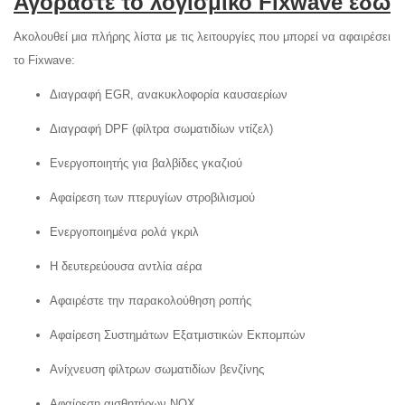
Αγοράστε το λογισμικό Fixwave εδώ
Ακολουθεί μια πλήρης λίστα με τις λειτουργίες που μπορεί να αφαιρέσει
το Fixwave:
Διαγραφή EGR, ανακυκλοφορία καυσαερίων
Διαγραφή DPF (φίλτρα σωματιδίων ντίζελ)
Ενεργοποιητής για βαλβίδες γκαζιού
Αφαίρεση των πτερυγίων στροβιλισμού
Ενεργοποιημένα ρολά γκριλ
Η δευτερεύουσα αντλία αέρα
Αφαιρέστε την παρακολούθηση ροπής
Αφαίρεση Συστημάτων Εξατμιστικών Εκπομπών
Ανίχνευση φίλτρων σωματιδίων βενζίνης
Αφαίρεση αισθητήρων NOX