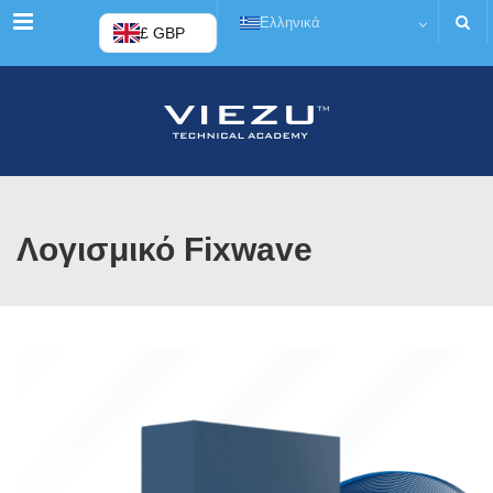
Μενού
Ελληνικά
£ GBP
Λογισμικό Fixwave