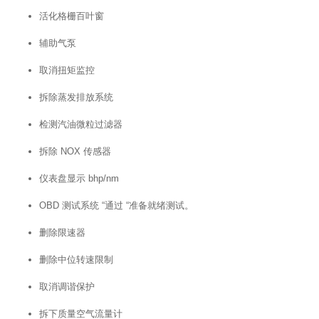
活化格栅百叶窗
辅助气泵
取消扭矩监控
拆除蒸发排放系统
检测汽油微粒过滤器
拆除 NOX 传感器
仪表盘显示 bhp/nm
OBD 测试系统 “通过 “准备就绪测试。
删除限速器
删除中位转速限制
取消调谐保护
拆下质量空气流量计