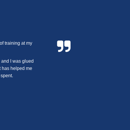
of training at my
.
s and I was glued
hat has helped me
 spent.