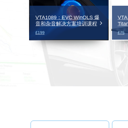
h ECM
VTA1089：EVC WinOLS 爆
VTA
机改装...
音和杂音解决方案培训课程
Tit
£199
£75