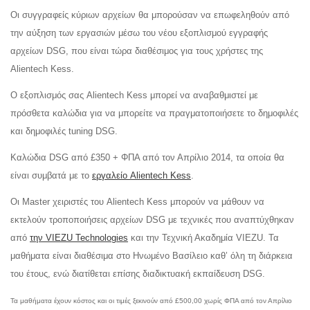
Οι συγγραφείς κύριων αρχείων θα μπορούσαν να επωφεληθούν από
την αύξηση των εργασιών μέσω του νέου εξοπλισμού εγγραφής
αρχείων DSG, που είναι τώρα διαθέσιμος για τους χρήστες της
Alientech Kess.
Ο εξοπλισμός σας Alientech Kess μπορεί να αναβαθμιστεί με
πρόσθετα καλώδια για να μπορείτε να πραγματοποιήσετε το δημοφιλές
και δημοφιλές tuning DSG.
Καλώδια DSG από £350 + ΦΠΑ από τον Απρίλιο 2014, τα οποία θα
είναι συμβατά με το
εργαλείο Alientech Kess
.
Οι Master χειριστές του Alientech Kess μπορούν να μάθουν να
εκτελούν τροποποιήσεις αρχείων DSG με τεχνικές που αναπτύχθηκαν
από
την VIEZU Technologies
και την Τεχνική Ακαδημία VIEZU. Τα
μαθήματα είναι διαθέσιμα στο Ηνωμένο Βασίλειο καθ’ όλη τη διάρκεια
του έτους, ενώ διατίθεται επίσης διαδικτυακή εκπαίδευση DSG.
Τα μαθήματα έχουν κόστος και οι τιμές ξεκινούν από £500,00 χωρίς ΦΠΑ από τον Απρίλιο