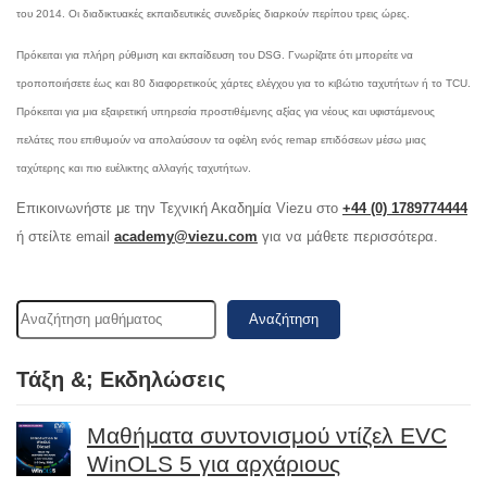
του 2014. Οι διαδικτυακές εκπαιδευτικές συνεδρίες διαρκούν περίπου τρεις ώρες.
Πρόκειται για πλήρη ρύθμιση και εκπαίδευση του DSG. Γνωρίζατε ότι μπορείτε να
τροποποιήσετε έως και 80 διαφορετικούς χάρτες ελέγχου για το κιβώτιο ταχυτήτων ή το TCU.
Πρόκειται για μια εξαιρετική υπηρεσία προστιθέμενης αξίας για νέους και υφιστάμενους
πελάτες που επιθυμούν να απολαύσουν τα οφέλη ενός remap επιδόσεων μέσω μιας
ταχύτερης και πιο ευέλικτης αλλαγής ταχυτήτων.
Επικοινωνήστε με την Τεχνική Ακαδημία Viezu στο
+44 (0) 1789774444
ή στείλτε email
academy@viezu.com
για να μάθετε περισσότερα.
Αναζήτηση
Τάξη &; Εκδηλώσεις
Μαθήματα συντονισμού ντίζελ EVC
WinOLS 5 για αρχάριους