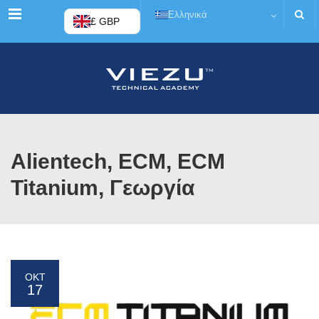
Μενού
Ελληνικά
£ GBP
Alientech, ECM, ECM
Titanium, Γεωργία
ΟΚΤ
17