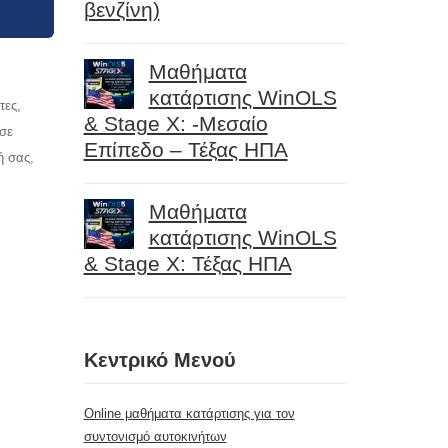
βενζίνη)
Μαθήματα
κατάρτισης WinOLS
τες,
& Stage X: -Μεσαίο
 σε
Επίπεδο – Τέξας ΗΠΑ
ή σας,
Μαθήματα
κατάρτισης WinOLS
& Stage X: Τέξας ΗΠΑ
Κεντρικό Μενού
Online μαθήματα κατάρτισης για τον
συντονισμό αυτοκινήτων