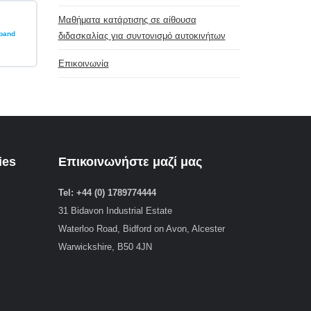
Μαθήματα κατάρτισης σε αίθουσα
pand
διδασκαλίας για συντονισμό αυτοκινήτων
VTA1035-
1/1:
Εκπαίδευση
EVC
Επικοινωνία
WinOLS
Βενζίνη
Ενότητα
4
από
6β:
Μάθημα
δύο
ies
Επικοινωνήστε μαζί μας
Tel: +44 (0) 1789774444
31 Bidavon Industrial Estate
Waterloo Road, Bidford on Avon, Alcester
Warwickshire, B50 4JN