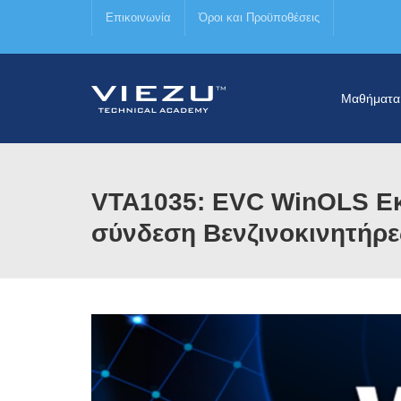
Επικοινωνία
Όροι και Προϋποθέσεις
Μαθήματα
VTA1035: EVC WinOLS Εκ
σύνδεση Βενζινοκινητήρε