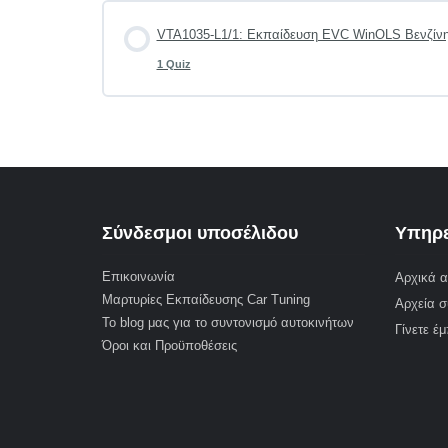
VTA1035-L1/1: Εκπαίδευση EVC WinOLS Βενζίνη
1 Quiz
Σύνδεσμοι υποσέλιδου
Υπηρε
Επικοινωνία
Αρχικά α
Μαρτυρίες Εκπαίδευσης Car Tuning
Αρχεία σ
Το blog μας για το συντονισμό αυτοκινήτων
Γίνετε έ
Όροι και Προϋποθέσεις