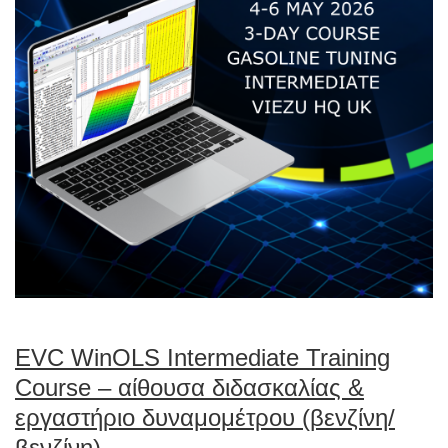
EVC WinOLS Intermediate Training
Course – αίθουσα διδασκαλίας &
εργαστήριο δυναμομέτρου (βενζίνη/
βενζίνη)