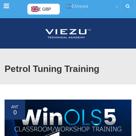
Μενού
Ελληνικά
£ GBP
Petrol Tuning Training
ΑΥΓ
0