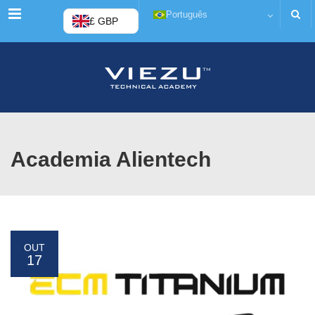
Menu
Português
£ GBP
Academia Alientech
OUT
17