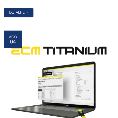
DETALHE
AGO
04