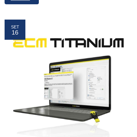
SET
16