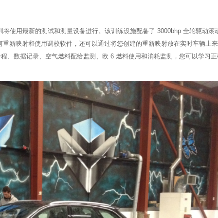
训将使用最新的测试和测量设备进行。该训练设施配备了 3000bhp 全轮驱动滚
以学习如何重新映射和使用调校软件，还可以通过将您创建的重新映射放在实时车辆上
辆坡道升程、数据记录、空气燃料配给监测、欧 6 燃料使用和消耗监测，您可以学习