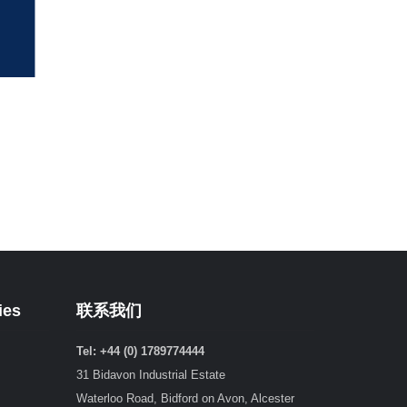
ies
联系我们
Tel: +44 (0) 1789774444
31 Bidavon Industrial Estate
Waterloo Road, Bidford on Avon, Alcester