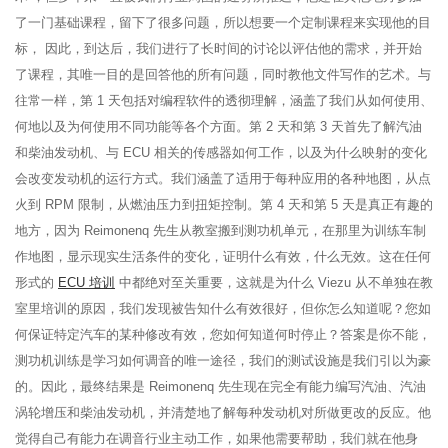
了一门基础课程，留下了很多问题，所以想要一个定制课程来实现他的目
标， 因此，到达后，我们进行了长时间的讨论以评估他的需求，并开始
了课程，其唯一目的是回答他的所有问题，同时教他文件写作的艺术。与
往常一样，第 1 天包括对编程软件的透彻理解，涵盖了我们从如何使用、
何地以及为何使用不同功能等各个方面。第 2 天和第 3 天首先了解汽油
和柴油发动机、与 ECU 相关的传感器如何工作，以及为什么映射的变化
会改变发动机的运行方式。我们涵盖了适用于每种应用的各种地图，从点
火到 RPM 限制，从燃油压力到扭矩控制。第 4 天和第 5 天是真正有趣的
地方，因为 Reimonenq 先生从教室搬到测功机单元，在那里为训练车制
作地图，显示现实生活条件的变化，证明什么有效，什么无效。这在任何
形式的
ECU 培训
中都绝对至关重要，这就是为什么 Viezu 从不单独在教
室里培训的原因，我们发现被告知什么有效很好，但你怎么知道呢？您如
何保证特定汽车的某种修改有效，您如何知道何时停止？答案是你不能，
测功机训练是学习如何调音的唯一途径，我们的测试设施是我们引以为豪
的。因此，最终结果是 Reimonenq 先生现在完全有能力编写汽油、汽油
涡轮增压和柴油发动机，并清楚地了解每种发动机对所做更改的反应。他
觉得自己有能力在调音行业主动工作，如果他需要帮助，我们就在他身