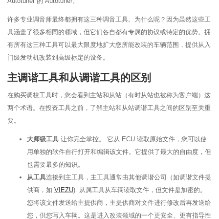
Autotuner 的 Autotuner。
许多专业调音师最终都拥有这三种调音工具。为什么呢？因为虽然这些工
具涵盖了很多相同的领域，但它们各自都有专属的协议或特定的优势。拥
有所有这三种工具可以最大限度地扩大您所能改装的车辆范围，提供从入
门级发动机改装到高级标定的设备。
主调谐工具和从调谐工具的区别
在购买调校工具时，您会看到主站和从站（有时从站也被称为客户端）这
两个术语。在投资工具之前，了解主站和从站调谐工具之间的区别至关重
要。
大师级工具
让你完全掌控。 它从 ECU 读取原始文件，您可以使
用单独的软件自行打开和编辑该文件。它提供了最大的自由度，但
也需要最多的知识。
从工具
连接到主工具，主工具通常由其他调谐公司（如调谐文件提
供商，如
VIEZU
). 从属工具从车辆读取文件，但文件是加密的。
您将该文件发送给主提供商，主提供商对文件进行修改后再发送给
您，供您写入车辆。这是进入改装领域的一个更安全、更有指导性