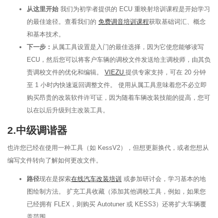
从这里开始
我们为初学者提供的 ECU 重映射培训课程是开始学习
的最佳途径。查看我们的
免费调音培训课程
获取基础词汇、概念
和基本技术。
下一步：
从属工具设置是入门的最佳选择，因为它使您能够读写
ECU，然后您可以将客户车辆的调校文件发送给主调校师，由其负
责调校文件的优化和编辑。
VIEZU
提供专家支持，可在 20 分钟
至 1 小时内快速返回调整文件。 使用从属工具意味着您不必立即
购买昂贵的改装软件许可证，因为随着车辆改装技能的提高，您可
以在以后升级到主改装工具。
2.中级调谐器
也许您已经在使用一种工具（如 KessV2），但想更新换代，或者您想从
编写文件转向了解如何更改文件。
路径
现在是探索
在线汽车改装培训
或参加研讨会，学习基本的地
图绘制方法。 扩充工具收藏（添加其他调校工具，例如，如果您
已经拥有 FLEX，则购买 Autotuner 或 KESS3）还将扩大车辆覆
盖范围。