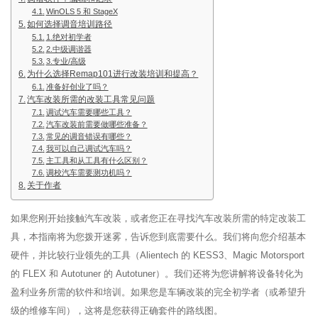
WinOLS 5 和 StageX
如何选择调音培训路径
1.绝对初学者
2.中级调谐器
3.专业/高级
为什么选择Remap101进行改装培训和提高？
准备好创业了吗？
汽车改装所需的改装工具常见问题
调试汽车需要哪些工具？
汽车改装前需要做哪些准备？
常见的调音错误有哪些？
我可以自己调试汽车吗？
主工具和从工具有什么区别？
调校汽车需要测功机吗？
关于作者
如果您刚开始接触汽车改装，或者您正在寻找汽车改装所需的特定改装工
具，本指南将为您拨开迷雾，告诉您到底需要什么。我们将向您介绍基本
硬件，并比较行业领先的工具（Alientech 的 KESS3、Magic Motorsport
的 FLEX 和 Autotuner 的 Autotuner）。我们还将为您讲解将设备转化为
盈利业务所需的软件和培训。如果您是车辆改装的完全初学者（或希望升
级的维修车间），这将是您获得正确套件的路线图。