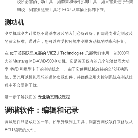
校所必需的手动工具，如套筒和饰件拆卸工具，如果需要进行台架
调校，则需要这些工具将 ECU 从车辆上拆卸下来。
测功机
测功机或测力计虽然不是基本改装的入门必备设备，但却是专业定制改装
的黄金标准。通过它，您可以在受控环境中测量发动机的功率和扭矩。
在
位于英国沃里克郡的 VIEZU Technologies 总部
我们使用一台3000马
力的Mustang MD-AWD-500测功机。它是英国仅有的几个能够处理大功
率 4WD 和重型卡车的测功机之一。由于它使用机械连接的全轮驱动系
统，因此可以模拟理想的道路负载条件，并确保牵引力控制系统在测试过
程中不会受到干扰。
进一步了解我们的
专业动态调校课程
调谐软件：编辑和记录
调试硬件只是成功的一半。如果升级到主工具，则需要调校软件来修改从
ECU 读取的文件。