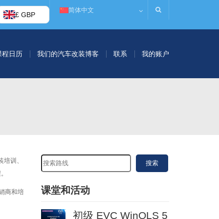
简体中文
£ GBP
课程日历
我们的汽车改装博客
联系
我的账户
装培训、
搜索
程。
课堂和活动
销商和培
初级 EVC WinOLS 5