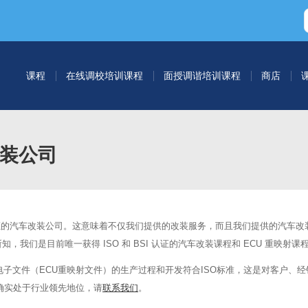
课程
在线调校培训课程
面授调谐培训课程
商店
改装公司
O 认证的汽车改装公司。这意味着不仅我们提供的改装服务，而且我们提供的汽车改
，我们是目前唯一获得 ISO 和 BSI 认证的汽车改装课程和 ECU 重映射课
子文件（ECU重映射文件）的生产过程和开发符合ISO标准，这是对客户、经
确实处于行业领先地位，请
联系我们
。